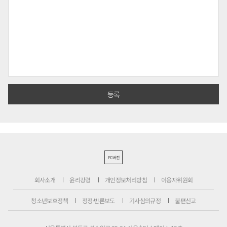
PC버전
회사소개
윤리강령
개인정보처리방침
이용자위원회
청소년보호정책
정정·반론보도
기사심의규정
불편신고