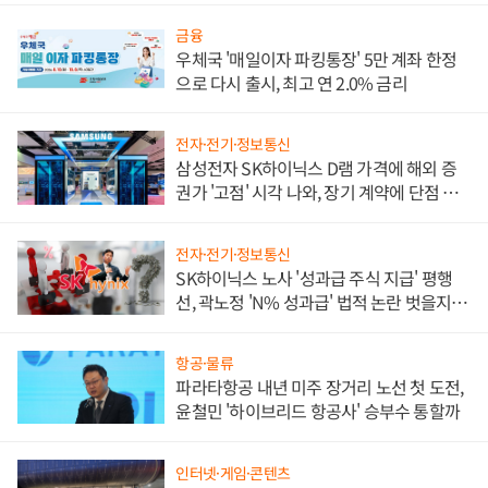
금융
우체국 '매일이자 파킹통장' 5만 계좌 한정
으로 다시 출시, 최고 연 2.0% 금리
전자·전기·정보통신
삼성전자 SK하이닉스 D램 가격에 해외 증
권가 '고점' 시각 나와, 장기 계약에 단점 부
각
전자·전기·정보통신
SK하이닉스 노사 '성과급 주식 지급' 평행
선, 곽노정 'N% 성과급' 법적 논란 벗을지 주
목
항공·물류
파라타항공 내년 미주 장거리 노선 첫 도전,
윤철민 '하이브리드 항공사' 승부수 통할까
인터넷·게임·콘텐츠