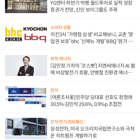
YG엔터 하반기 빅뱅 월드투어로 실적 성장
증권가 전망, 신인 보이그룹도 주목
소비자·유통
치킨3사 '가맹점 상생' 비교해보니, 교촌 '영
업권 보호'·bhc '신메뉴 개발'·BBQ '원가 부
담'
화학·에너지
[김민정 기자의 '코스뽀'] 지엔씨에너지 AI 붐
에 비상발전기 호황, 안병철 친환경 에너지
발전전문기업 향한다
정치
[여론조사꽃] 민주당 당대표 선호도 정청래
30.5%·김민석 29.6%, 0.9%p 초접전
전자·전기·정보통신
삼성전자, 미국 오크리지국립연구소와 극저
온 히트펌프 개발하기로