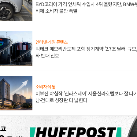
BYD코리아 가격 앞세워 수입차 4위 올랐지만, BMW
비에 소비자 불만 폭발
인터넷·게임·콘텐츠
빅테크 메모리반도체 포함 장기계약 '2.7조 달러' 규모,
와 반대 신호
소비자·유통
이부진 야심작 '신라스테이' 서울신라호텔보다 잘 나가
남·건대로 성장판 더 넓힌다