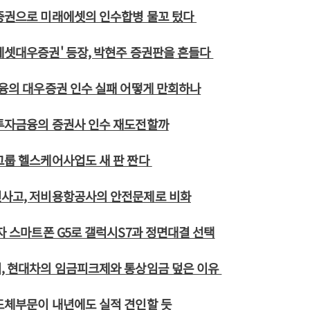
우증권으로 미래에셋의 인수합병 물꼬 텄다
에셋대우증권' 등장, 박현주 증권판을 흔들다
금융의 대우증권 인수 실패 어떻게 만회하나
국투자금융의 증권사 인수 재도전할까
그룹 헬스케어사업도 새 판 짠다
전사고, 저비용항공사의 안전문제로 비화
전자 스마트폰 G5로 갤럭시S7과 정면대결 선택
기, 현대차의 임금피크제와 통상임금 덮은 이유
도체부문이 내년에도 실적 견인할 듯