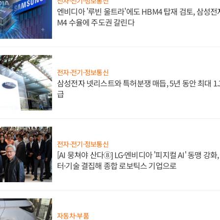
전자·전기·정보통신
엔비디아 '루빈 울트라'에도 HBM4 탑재 검토, 삼성전
M4 수율에 주도권 갈린다
전자·전기·정보통신
삼성전자 넷리스트와 특허분쟁 매듭, 5년 동안 최대 1
급
전자·전기·정보통신
[AI 뭉쳐야 산다⑧] LG·엔비디아 '피지컬 AI' 동맹 강
터·기술 결집해 종합 로보틱스 기업으로
자동차·부품