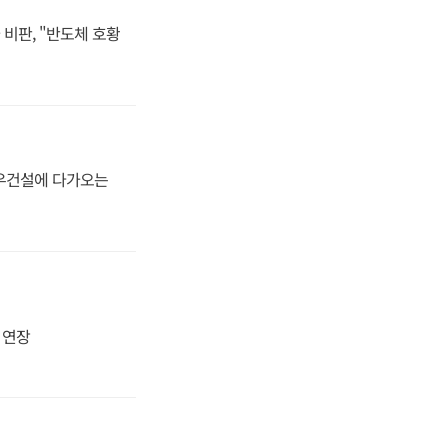
비판, "반도체 호황
대우건설에 다가오는
지 연장