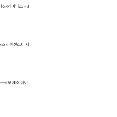
자·SK하이닉스 HB
.3조 라이선스비 지
화, 구광모 제조·데이