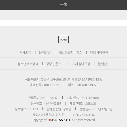
PC버전
회사소개
윤리강령
개인정보처리방침
이용자위원회
청소년보호정책
정정·반론보도
기사심의규정
불편신고
서울특별시 성동구 성수일로 39-34 서울숲더스페이스 12층
대표전화 : 1800-6522
팩스 : 070-4015-8658
편집국 : 070-4010-8512
사업본부 : 070-4010-7078
등록번호 : 서울 아 02897
제호 : 비즈니스포스트
등록일: 2013.11.13
발행·편집인 : 강석운
발행일자: 2013년 12월 2일
청소년보호책임자 : 강석운
ISSN : 2636-171X
Copyright ⓒ
B
USINESSPOST
. All rights reserved.