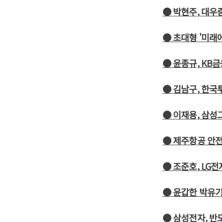
● 박현주, 대
● 초대형 '미래
● 윤종규, KB
● 김남구, 한
● 이재용, 삼성
● 제주항공 안
● 조준호, LG
● 윤갑한 박유
● 삼성전자, 반