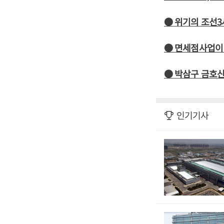
● 위기의 조선3
● 면세점사업이 
● 박삼구 금호산
인기기사