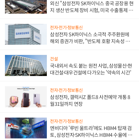
외신 "삼성전자 SK하이닉스 중국 공장용 현
지 생산 반도체 장비 시험, 미국 수출통제 대
비"
전자·전기·정보통신
삼성전자 SK하이닉스 소극적 주주환원에
해외 증권가 비판, "반도체 호황 지속성 의
문"
건설
국내외서 속도 붙는 원전 사업, 삼성물산·현
대건설·대우건설에 다가오는 '약속의 시간'
전자·전기·정보통신
삼성전자, 갤럭시Z 폴드8 사전예약 개통 8
월31일까지 연장
전자·전기·정보통신
엔비디아 '루빈 울트라'에도 HBM4 탑재 검
토, 삼성전자·SK하이닉스 HBM4 수율에 주