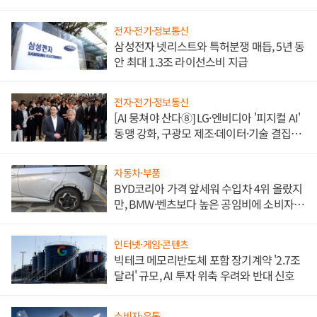
도권 갈린다
전자·전기·정보통신
삼성전자 넷리스트와 특허분쟁 매듭, 5년 동
안 최대 1.3조 라이선스비 지급
전자·전기·정보통신
[AI 뭉쳐야 산다⑧] LG·엔비디아 '피지컬 AI'
동맹 강화, 구광모 제조·데이터·기술 결집
해 종합 로보틱스 기업으로
자동차·부품
BYD코리아 가격 앞세워 수입차 4위 올랐지
만, BMW·벤츠보다 높은 공임비에 소비자
불만 폭발
인터넷·게임·콘텐츠
빅테크 메모리반도체 포함 장기계약 '2.7조
달러' 규모, AI 투자 위축 우려와 반대 신호
소비자·유통