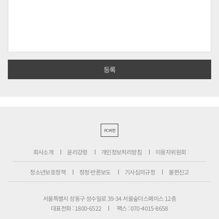
PC버전
회사소개
윤리강령
개인정보처리방침
이용자위원회
청소년보호정책
정정·반론보도
기사심의규정
불편신고
서울특별시 성동구 성수일로 39-34 서울숲더스페이스 12층
대표전화 : 1800-6522
팩스 : 070-4015-8658