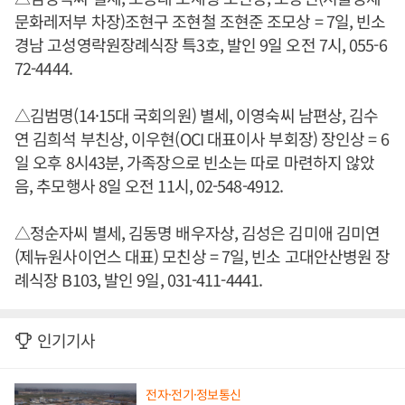
문화레저부 차장)조현구 조현철 조현준 조모상 = 7일, 빈소
경남 고성영락원장례식장 특3호, 발인 9일 오전 7시, 055-6
72-4444.
△김범명(14·15대 국회의원) 별세, 이영숙씨 남편상, 김수
연 김희석 부친상, 이우현(OCI 대표이사 부회장) 장인상 = 6
일 오후 8시43분, 가족장으로 빈소는 따로 마련하지 않았
음, 추모행사 8일 오전 11시, 02-548-4912.
△정순자씨 별세, 김동명 배우자상, 김성은 김미애 김미연
(제뉴원사이언스 대표) 모친상 = 7일, 빈소 고대안산병원 장
례식장 B103, 발인 9일, 031-411-4441.
인기기사
전자·전기·정보통신