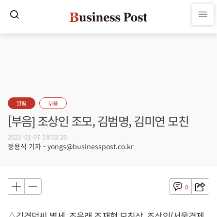
알림
부음
[부음] 조상인 조모, 김범명, 김미연 모친
2021-01-07 18:02:20
정용석 기자 - yongs@businesspost.co.kr
0
△김경덕씨 별세, 조응래 조재형 모친상, 조상인(서울경제