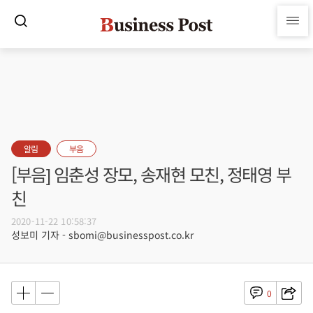
알림
부음
[부음] 임춘성 장모, 송재현 모친, 정태영 부
친
2020-11-22 10:58:37
성보미 기자 - sbomi@businesspost.co.kr
0