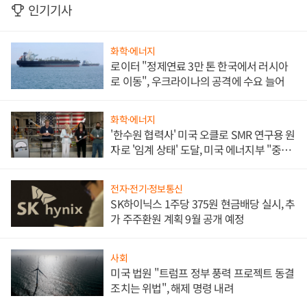
인기기사
화학·에너지
로이터 "정제연료 3만 톤 한국에서 러시아
로 이동", 우크라이나의 공격에 수요 늘어
화학·에너지
'한수원 협력사' 미국 오클로 SMR 연구용 원
자로 '임계 상태' 도달, 미국 에너지부 "중요
한 이정표"
전자·전기·정보통신
SK하이닉스 1주당 375원 현금배당 실시, 추
가 주주환원 계획 9월 공개 예정
사회
미국 법원 "트럼프 정부 풍력 프로젝트 동결
조치는 위법", 해제 명령 내려