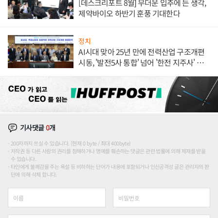
[데스크리포트 8월] 무더운 입추에 든 생각,
제약바이오 하반기 훈풍 기대한다
정치
AI시대 맞아 25년 만에 전력산업 구조개편
시동, '발전5사 통합' 넘어 '한전 지주사' 재편
론도
기사댓글
0
개
200자까지 쓰실 수 있습니다. (현재 0 byte / 최대 400byte)
저작권 등 다른 사람의 권리를 침해하거나 명예를 훼손하는 댓글은 관련 법률에 의해 제재를 받을
수 있습니다.
타인에게 불쾌감을 주는 욕설 등 비하하는 단어가 내용에 포함되거나 인신공격성 글은 관리자의 판
단에 의해 삭제 합니다.