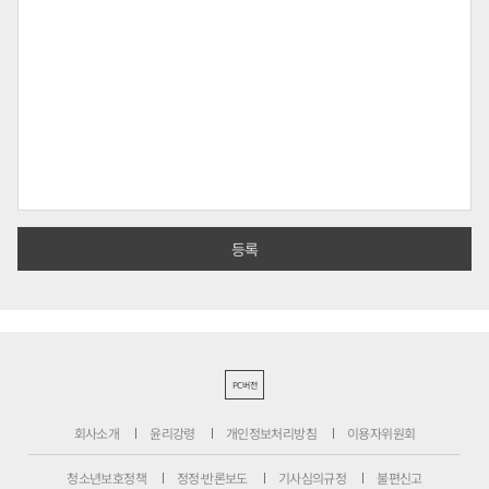
PC버전
회사소개
윤리강령
개인정보처리방침
이용자위원회
청소년보호정책
정정·반론보도
기사심의규정
불편신고