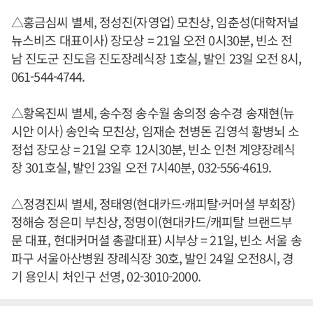
△홍금심씨 별세, 정성진(자영업) 모친상, 임춘성(대학저널
뉴스비즈 대표이사) 장모상 = 21일 오전 0시30분, 빈소 전
남 진도군 진도읍 진도장례식장 1호실, 발인 23일 오전 8시,
061-544-4744.
△황옥진씨 별세, 송수정 송수월 송의정 송수경 송재현(뉴
시안 이사) 송인숙 모친상, 임재순 천병돈 김영석 황병뇌 소
정섭 장모상 = 21일 오후 12시30분, 빈소 인천 계양장례식
장 301호실, 발인 23일 오전 7시40분, 032-556-4619.
△정경진씨 별세, 정태영(현대카드·캐피탈·커머셜 부회장)
정해승 정은미 부친상, 정명이(현대카드/캐피탈 브랜드부
문 대표, 현대커머셜 총괄대표) 시부상 = 21일, 빈소 서울 송
파구 서울아산병원 장례식장 30호, 발인 24일 오전8시, 경
기 용인시 처인구 선영, 02-3010-2000.