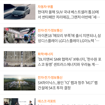
자동차·부품
현대차 올해 SUV 국내 베스트셀러 톱10에
서 싼타페만 자리매김, 그랜저·아반떼 '세단
쌍끌이'로 내수 방어
전자·전기·정보통신
아이폰18 '메모리 부족'에 출시 지연되나, 삼
성디스플레이 LG디스플레이 LG이노텍 '탈
애플' 수익 다각화 속도
화학·에너지
'DL이앤씨 SMR 협력사' X에너지, '한수원 포
스코 동맹' 센트러스에너지와 우라늄 계약
체결
전자·전기·정보통신
SK하이닉스, 용인 'Y2' 팹과 청주 'M17' 팹
건설에 54조 투자 결정
데스크 리포트