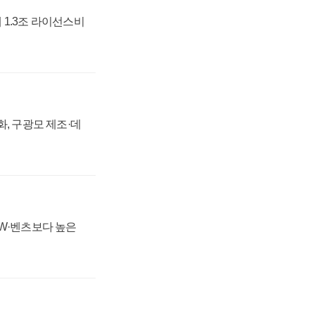
 1.3조 라이선스비
강화, 구광모 제조·데
MW·벤츠보다 높은