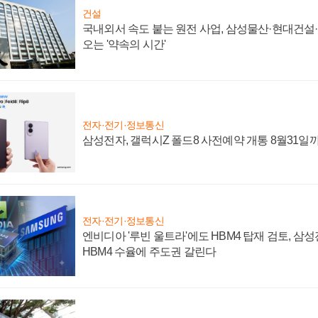
건설
국내외서 속도 붙는 원전 사업, 삼성물산·현대건설
오는 '약속의 시간'
전자·전기·정보통신
삼성전자, 갤럭시Z 폴드8 사전예약 개통 8월31일
전자·전기·정보통신
엔비디아 '루빈 울트라'에도 HBM4 탑재 검토, 삼
HBM4 수율에 주도권 갈린다