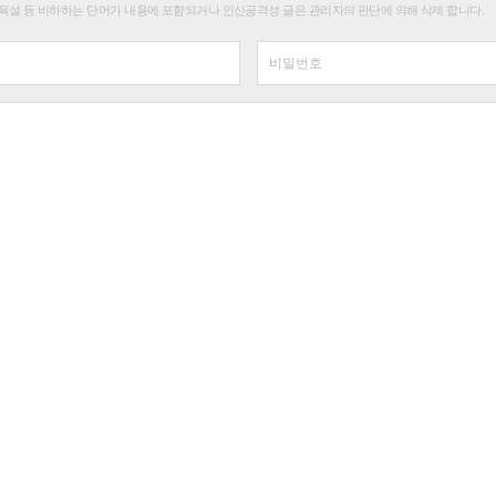
욕설 등 비하하는 단어가 내용에 포함되거나 인신공격성 글은 관리자의 판단에 의해 삭제 합니다.