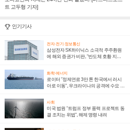
트 고두형 기자]
인기기사
전자·전기·정보통신
삼성전자 SK하이닉스 소극적 주주환원
에 해외 증권가 비판, "반도체 호황 지속
성 의문"
화학·에너지
로이터 "정제연료 3만 톤 한국에서 러시
아로 이동", 우크라이나의 공격에 수요 늘
어
사회
미국 법원 "트럼프 정부 풍력 프로젝트 동
결 조치는 위법", 해제 명령 내려