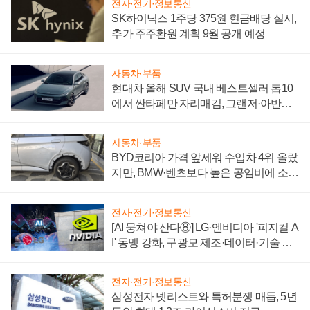
전자·전기·정보통신
SK하이닉스 1주당 375원 현금배당 실시,
추가 주주환원 계획 9월 공개 예정
자동차·부품
현대차 올해 SUV 국내 베스트셀러 톱10
에서 싼타페만 자리매김, 그랜저·아반떼
'세단 쌍끌이'로 내수 방어
자동차·부품
BYD코리아 가격 앞세워 수입차 4위 올랐
지만, BMW·벤츠보다 높은 공임비에 소비
자 불만 폭발
전자·전기·정보통신
[AI 뭉쳐야 산다⑧] LG·엔비디아 '피지컬 A
I' 동맹 강화, 구광모 제조·데이터·기술 결
집해 종합 로보틱스 기업으로
전자·전기·정보통신
삼성전자 넷리스트와 특허분쟁 매듭, 5년