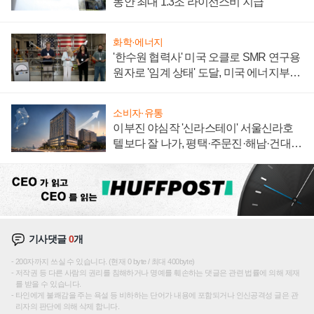
동안 최대 1.3조 라이선스비 지급
화학·에너지
'한수원 협력사' 미국 오클로 SMR 연구용
원자로 '임계 상태' 도달, 미국 에너지부
"중요한 이정표"
소비자·유통
이부진 야심작 '신라스테이' 서울신라호
텔보다 잘 나가, 평택·주문진·해남·건대로
성장판 더 넓힌다
기사댓글
0
개
200자까지 쓰실 수 있습니다. (현재 0 byte / 최대 400byte)
저작권 등 다른 사람의 권리를 침해하거나 명예를 훼손하는 댓글은 관련 법률에 의해 제재
를 받을 수 있습니다.
타인에게 불쾌감을 주는 욕설 등 비하하는 단어가 내용에 포함되거나 인신공격성 글은 관
리자의 판단에 의해 삭제 합니다.