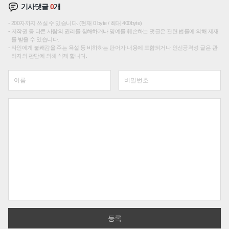
기사댓글
0
개
200자까지 쓰실 수 있습니다. (현재 0 byte / 최대 400byte)
저작권 등 다른 사람의 권리를 침해하거나 명예를 훼손하는 댓글은 관련 법률에 의해 제재
를 받을 수 있습니다.
타인에게 불쾌감을 주는 욕설 등 비하하는 단어가 내용에 포함되거나 인신공격성 글은 관
리자의 판단에 의해 삭제 합니다.