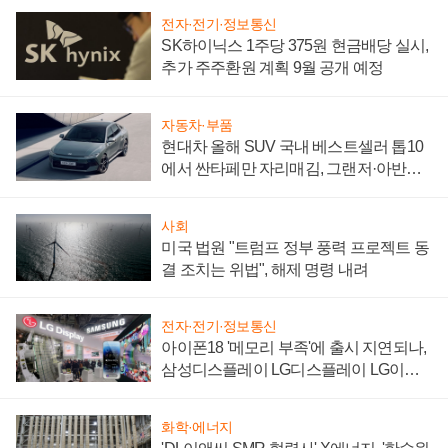
전자·전기·정보통신
SK하이닉스 1주당 375원 현금배당 실시,
추가 주주환원 계획 9월 공개 예정
자동차·부품
현대차 올해 SUV 국내 베스트셀러 톱10
에서 싼타페만 자리매김, 그랜저·아반떼
'세단 쌍끌이'로 내수 방어
사회
미국 법원 "트럼프 정부 풍력 프로젝트 동
결 조치는 위법", 해제 명령 내려
전자·전기·정보통신
아이폰18 '메모리 부족'에 출시 지연되나,
삼성디스플레이 LG디스플레이 LG이노
텍 '탈애플' 수익 다각화 속도
화학·에너지