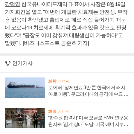
강덕영
한국유나이티드제약 대표이사 사장은 8월19일
기자회견을 열고 "이번에 개발한 치료제는 안전성, 부작
용 없음이 확인됐고 흡입제로 폐로 직접 들어가기 때문
에 코로나19 치료제에 획기적 효과가 있을 것으로 판명
됐다"며 "공장도 이미 갖춰져 대량생산이 가능하다"고
말했다. [비즈니스포스트 공준호 기자]
인기기사
화학·에너지
로이터 "정제연료 3만 톤 한국에서 러시
아로 이동", 우크라이나의 공격에 수요 늘
어
화학·에너지
'한수원 협력사' 미국 오클로 SMR 연구용
원자로 '임계 상태' 도달, 미국 에너지부
"중요한 이정표"