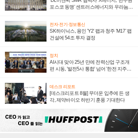
'DL이앤씨 SMR 협력사' X에너지, '한수원
포스코 동맹' 센트러스에너지와 우라늄
계약 체결
전자·전기·정보통신
SK하이닉스, 용인 'Y2' 팹과 청주 'M17' 팹
건설에 54조 투자 결정
정치
AI시대 맞아 25년 만에 전력산업 구조개
편 시동, '발전5사 통합' 넘어 '한전 지주사'
재편론도
데스크 리포트
[데스크리포트 8월] 무더운 입추에 든 생
각, 제약바이오 하반기 훈풍 기대한다