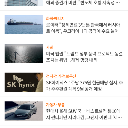
해외 증권가 비판, "반도체 호황 지속성 의
문"
화학·에너지
로이터 "정제연료 3만 톤 한국에서 러시아
로 이동", 우크라이나의 공격에 수요 늘어
사회
미국 법원 "트럼프 정부 풍력 프로젝트 동결
조치는 위법", 해제 명령 내려
전자·전기·정보통신
SK하이닉스 1주당 375원 현금배당 실시, 추
가 주주환원 계획 9월 공개 예정
자동차·부품
현대차 올해 SUV 국내 베스트셀러 톱10에
서 싼타페만 자리매김, 그랜저·아반떼 '세단
쌍끌이'로 내수 방어