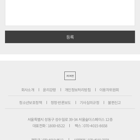
PC버전
회사소개
윤리강령
개인정보처리방침
이용자위원회
청소년보호정책
정정·반론보도
기사심의규정
불편신고
서울특별시 성동구 성수일로 39-34 서울숲더스페이스 12층
대표전화 : 1800-6522
팩스 : 070-4015-8658
편집국 : 070-4010-8512
사업본부 : 070-4010-7078