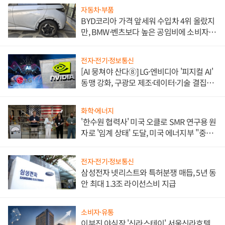
자동차·부품
BYD코리아 가격 앞세워 수입차 4위 올랐지
만, BMW·벤츠보다 높은 공임비에 소비자
불만 폭발
전자·전기·정보통신
[AI 뭉쳐야 산다⑧] LG·엔비디아 '피지컬 AI'
동맹 강화, 구광모 제조·데이터·기술 결집
해 종합 로보틱스 기업으로
화학·에너지
'한수원 협력사' 미국 오클로 SMR 연구용 원
자로 '임계 상태' 도달, 미국 에너지부 "중요
한 이정표"
전자·전기·정보통신
삼성전자 넷리스트와 특허분쟁 매듭, 5년 동
안 최대 1.3조 라이선스비 지급
소비자·유통
이부진 야심작 '신라스테이' 서울신라호텔