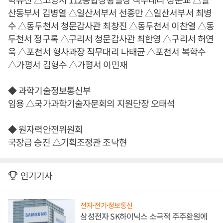
산동부서 김병열 △일산서부서 선종만 △일산서부서 최병
수 △동두천서 청문감사관 최창진 △동두천서 이찬열 △동
두천서 정구록 △구리서 청문감사관 최한영 △구리서 허연
욱 △포천서 형사과장 직무대리 나태균 △포천서 복학수
△가평서 김형수 △가평서 이민재
◆ 과학기술정보통신부
임용 △국가과학기술자문회의 지원단장 오태석
◆ 원자력안전위원회
국장급 승진 △기획조정관 조낙현
인기기사
전자·전기·정보통신
삼성전자 SK하이닉스 소극적 주주환원에