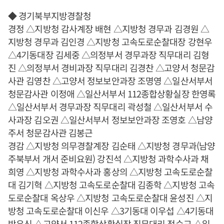
◆ 경기북부지방경찰청
경정 △지방청 감사계장 배현 △지방청 경무과 김경원 △
지방청 경무과 김인경 △지방청 고속도로순찰대장 강현우
△4기동대장 김세중 △의정부서 경무과장 직무대리 김형
진 △의정부서 경비과장 직무대리 김경찬 △고양서 청문감
사관 김영찬 △고양서 정보보안과장 조명영 △일산서부서
청문감사관 이정애 △일산서부서 112종합상황실장 한영록
△일산서부서 경무과장 직무대리 곽성철 △일산서부서 수
사과장 김오권 △일산서부서 정보보안과장 조영호 △남양
주서 청문감사관 김봉근
경감 △지방청 의무경찰계장 김순태 △지방청 경무과(남양
주북부서 개서 준비요원) 강진석 △지방청 과학수사과 채
희영 △지방청 과학수사과 홍상의 △지방청 고속도로순찰
대 김기혁 △지방청 고속도로순찰대 김종학 △지방청 고속
도로순찰대 옥상우 △지방청 고속도로순찰대 윤성진 △지
방청 고속도로순찰대 이신우 △3기동대 이우섭 △4기동대
박유신 △고양서 112종합상황실장 직무대리 정순교 △일