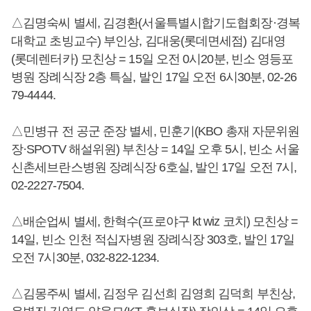
△김명숙씨 별세, 김경환(서울특별시합기도협회장·경복
대학교 초빙교수) 부인상, 김대웅(롯데면세점) 김대영
(롯데렌터카) 모친상 = 15일 오전 0시20분, 빈소 영등포
병원 장례식장 2층 특실, 발인 17일 오전 6시30분, 02-26
79-4444.
△민병규 전 공군 준장 별세, 민훈기(KBO 총재 자문위원
장·SPOTV 해설위원) 부친상 = 14일 오후 5시, 빈소 서울
신촌세브란스병원 장례식장 6호실, 발인 17일 오전 7시,
02-2227-7504.
△배순업씨 별세, 한혁수(프로야구 kt wiz 코치) 모친상 =
14일, 빈소 인천 적십자병원 장례식장 303호, 발인 17일
오전 7시30분, 032-822-1234.
△김몽주씨 별세, 김정우 김선희 김영희 김덕희 부친상,