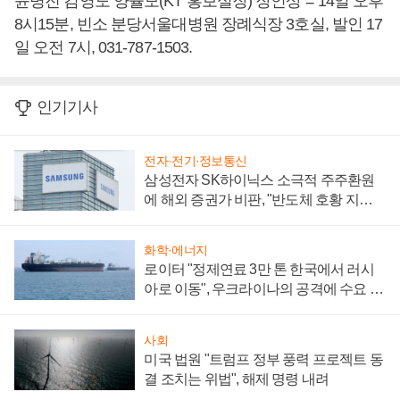
윤병진 김영도 양율모(KT 홍보실장) 장인상 = 14일 오후
8시15분, 빈소 분당서울대병원 장례식장 3호실, 발인 17
일 오전 7시, 031-787-1503.
인기기사
전자·전기·정보통신
삼성전자 SK하이닉스 소극적 주주환원
에 해외 증권가 비판, "반도체 호황 지속
성 의문"
화학·에너지
로이터 "정제연료 3만 톤 한국에서 러시
아로 이동", 우크라이나의 공격에 수요 늘
어
사회
미국 법원 "트럼프 정부 풍력 프로젝트 동
결 조치는 위법", 해제 명령 내려