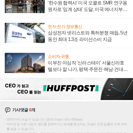
'한수원 협력사' 미국 오클로 SMR 연구용
원자로 '임계 상태' 도달, 미국 에너지부
"중요한 이정표"
전자·전기·정보통신
삼성전자 넷리스트와 특허분쟁 매듭, 5년
동안 최대 1.3조 라이선스비 지급
소비자·유통
이부진 야심작 '신라스테이' 서울신라호
텔보다 잘 나가, 평택·주문진·해남·건대로
성장판 더 넓힌다
기사댓글
0
개
200자까지 쓰실 수 있습니다. (현재 0 byte / 최대 400byte)
저작권 등 다른 사람의 권리를 침해하거나 명예를 훼손하는 댓글은 관련 법률에 의해 제재
를 받을 수 있습니다.