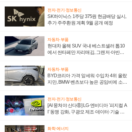
전자·전기·정보통신
SK하이닉스 1주당 375원 현금배당 실시,
추가 주주환원 계획 9월 공개 예정
자동차·부품
현대차 올해 SUV 국내 베스트셀러 톱10
에서 싼타페만 자리매김, 그랜저·아반떼
'세단 쌍끌이'로 내수 방어
자동차·부품
BYD코리아 가격 앞세워 수입차 4위 올랐
지만, BMW·벤츠보다 높은 공임비에 소비
자 불만 폭발
전자·전기·정보통신
[AI 뭉쳐야 산다⑧] LG·엔비디아 '피지컬 A
I' 동맹 강화, 구광모 제조·데이터·기술 결
집해 종합 로보틱스 기업으로
화학·에너지