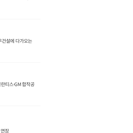
대우건설에 다가오는
스텔란티스·GM 합작공
지 연장