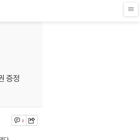
권 증정
0
연다.