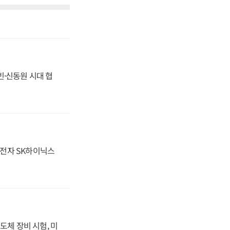
동빈·신동원 시대 협
성전자 SK하이닉스
도체 장비 시험, 미