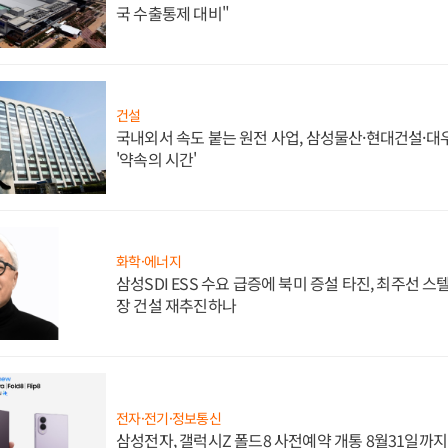
국 수출통제 대비"
건설
국내외서 속도 붙는 원전 사업, 삼성물산·현대건설·
'약속의 시간'
화학·에너지
삼성SDI ESS 수요 급증에 북미 증설 타진, 최주선 
장 건설 재추진하나
전자·전기·정보통신
삼성전자, 갤럭시Z 폴드8 사전예약 개통 8월31일까