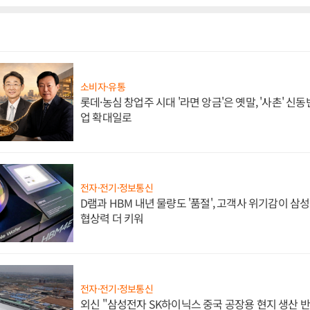
소비자·유통
롯데·농심 창업주 시대 '라면 앙금'은 옛말, '사촌' 신
업 확대일로
전자·전기·정보통신
D램과 HBM 내년 물량도 '품절', 고객사 위기감이 삼
협상력 더 키워
전자·전기·정보통신
외신 "삼성전자 SK하이닉스 중국 공장용 현지 생산 반