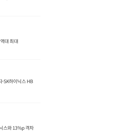
' 역대 최대
자·SK하이닉스 HB
닉스와 13%p 격차