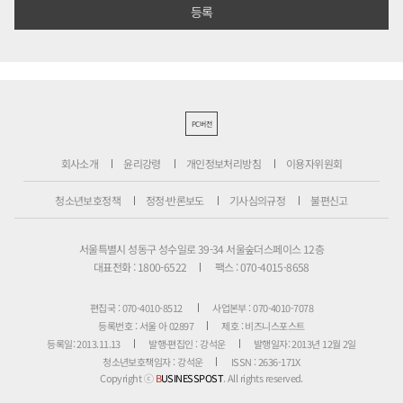
PC버전
회사소개
윤리강령
개인정보처리방침
이용자위원회
청소년보호정책
정정·반론보도
기사심의규정
불편신고
서울특별시 성동구 성수일로 39-34 서울숲더스페이스 12층
대표전화 : 1800-6522
팩스 : 070-4015-8658
편집국 : 070-4010-8512
사업본부 : 070-4010-7078
등록번호 : 서울 아 02897
제호 : 비즈니스포스트
등록일: 2013.11.13
발행·편집인 : 강석운
발행일자: 2013년 12월 2일
청소년보호책임자 : 강석운
ISSN : 2636-171X
Copyright ⓒ
B
USINESSPOST
. All rights reserved.