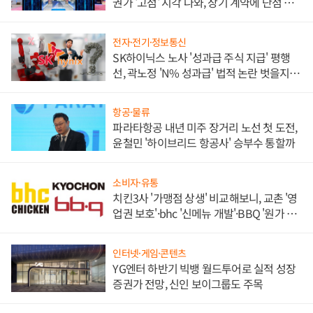
권가 '고점' 시각 나와, 장기 계약에 단점 부
각
전자·전기·정보통신
SK하이닉스 노사 '성과급 주식 지급' 평행
선, 곽노정 'N% 성과급' 법적 논란 벗을지 주
목
항공·물류
파라타항공 내년 미주 장거리 노선 첫 도전,
윤철민 '하이브리드 항공사' 승부수 통할까
소비자·유통
치킨3사 '가맹점 상생' 비교해보니, 교촌 '영
업권 보호'·bhc '신메뉴 개발'·BBQ '원가 부
담'
인터넷·게임·콘텐츠
YG엔터 하반기 빅뱅 월드투어로 실적 성장
증권가 전망, 신인 보이그룹도 주목