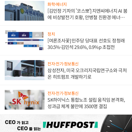
화학·에너지
[김민정 기자의 '코스뽀'] 지엔씨에너지 AI 붐
에 비상발전기 호황, 안병철 친환경 에너지
발전전문기업 향한다
정치
[여론조사꽃] 민주당 당대표 선호도 정청래
30.5%·김민석 29.6%, 0.9%p 초접전
전자·전기·정보통신
삼성전자, 미국 오크리지국립연구소와 극저
온 히트펌프 개발하기로
전자·전기·정보통신
SK하이닉스 통합노조 설립 움직임 본격화,
성과급 체계 불만에 3500명 결집