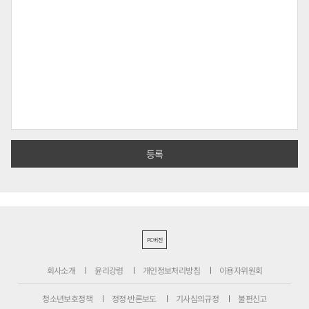
PC버전
회사소개
윤리강령
개인정보처리방침
이용자위원회
청소년보호정책
정정·반론보도
기사심의규정
불편신고