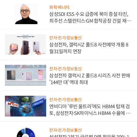
화학·에너지
삼성SDI ESS 수요 급증에 북미 증설 타진,
최주선 스텔란티스·GM 합작공장 건설 재추
진하나
전자·전기·정보통신
삼성전자, 갤럭시Z 폴드8 사전예약 개통 8
월31일까지 연장
전자·전기·정보통신
삼성전자 갤럭시 Z 폴드8 시리즈 사전 판매
'144만 대' 역대 최대
전자·전기·정보통신
엔비디아 '루빈 울트라'에도 HBM4 탑재 검
토, 삼성전자·SK하이닉스 HBM4 수율에 주
도권 갈린다
전자·전기·정보통신
삼성전자 2분기 글로벌 D램 점유율 39% 1