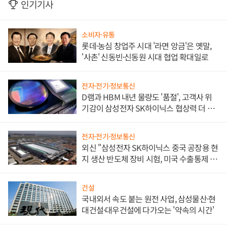
인기기사
소비자·유통
롯데·농심 창업주 시대 '라면 앙금'은 옛말,
'사촌' 신동빈·신동원 시대 협업 확대일로
전자·전기·정보통신
D램과 HBM 내년 물량도 '품절', 고객사 위
기감이 삼성전자 SK하이닉스 협상력 더 키
워
전자·전기·정보통신
외신 "삼성전자 SK하이닉스 중국 공장용 현
지 생산 반도체 장비 시험, 미국 수출통제 대
비"
건설
국내외서 속도 붙는 원전 사업, 삼성물산·현
대건설·대우건설에 다가오는 '약속의 시간'