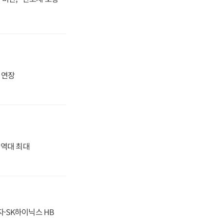
지 연장
' 역대 최대
자·SK하이닉스 HB