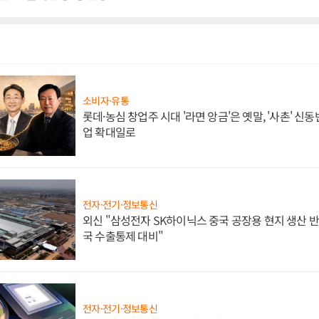
소비자·유통
롯데·농심 창업주 시대 '라면 앙금'은 옛말, '사촌' 신
업 확대일로
전자·전기·정보통신
외신 "삼성전자 SK하이닉스 중국 공장용 현지 생산 반
국 수출통제 대비"
전자·전기·정보통신