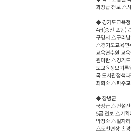
과장급 전보 △
◆ 경기도교육청
4급(승진 포함
구명서 △구리남
△경기도교육연수
교육연수원 교육
원미란 △경기도
도교육정보기록원
국 도서관정책과
최희숙 △파주교
◆ 창녕군
국장급 △건설산
5급 전보 △기
박정숙 △일자리
△도천면장 손광