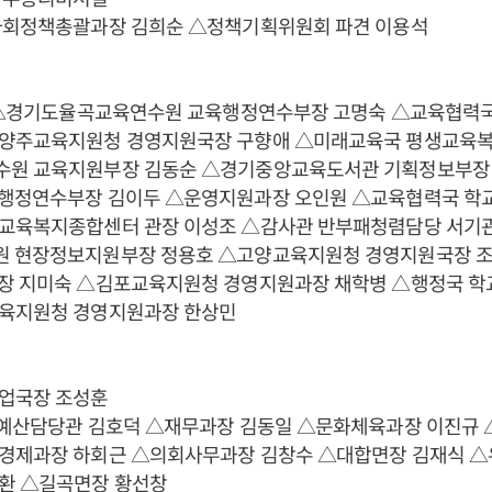
사회정책총괄과장 김희순 △정책기획위원회 파견 이용석
) △경기도율곡교육연수원 교육행정연수부장 고명숙 △교육협력
양주교육지원청 경영지원국장 구향애 △미래교육국 평생교육
원 교육지원부장 김동순 △경기중앙교육도서관 기획정보부장
행정연수부장 김이두 △운영지원과장 오인원 △교육협력국 
교육복지종합센터 관장 이성조 △감사관 반부패청렴담당 서기관
 현장정보지원부장 정용호 △고양교육지원청 경영지원국장 
장 지미숙 △김포교육지원청 경영지원과장 채학병 △행정국 
육지원청 경영지원과장 한상민
업국장 조성훈
획예산담당관 김호덕 △재무과장 김동일 △문화체육과장 이진규
경제과장 하회근 △의회사무과장 김창수 △대합면장 김재식 △
환 △길곡면장 황선창