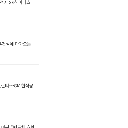
성전자 SK하이닉스
대우건설에 다가오는
스텔란티스·GM 합작공
비판, "반도체 호황