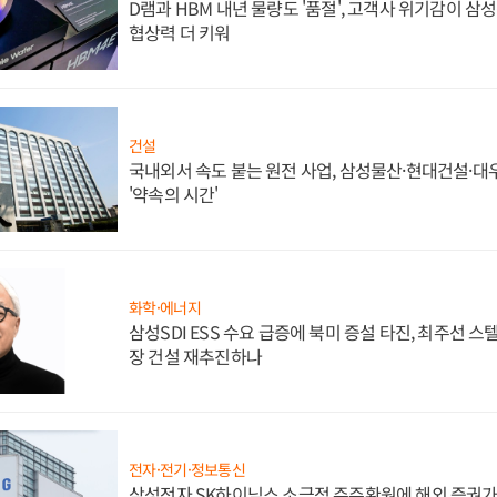
D램과 HBM 내년 물량도 '품절', 고객사 위기감이 삼
협상력 더 키워
건설
국내외서 속도 붙는 원전 사업, 삼성물산·현대건설·
'약속의 시간'
화학·에너지
삼성SDI ESS 수요 급증에 북미 증설 타진, 최주선 
장 건설 재추진하나
전자·전기·정보통신
삼성전자 SK하이닉스 소극적 주주환원에 해외 증권가 