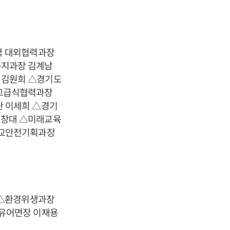
국 대외협력과장
복지과장 김계남
 김원희 △경기도
학교급식협력과장
 이세희 △경기
조창대 △미래교육
학교안전기획과장
 △환경위생과장
유어면장 이재용