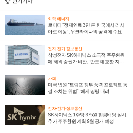
인기기사
화학·에너지
로이터 "정제연료 3만 톤 한국에서 러시
아로 이동", 우크라이나의 공격에 수요 늘
어
전자·전기·정보통신
삼성전자 SK하이닉스 소극적 주주환원
에 해외 증권가 비판, "반도체 호황 지속
성 의문"
사회
미국 법원 "트럼프 정부 풍력 프로젝트 동
결 조치는 위법", 해제 명령 내려
전자·전기·정보통신
SK하이닉스 1주당 375원 현금배당 실시,
추가 주주환원 계획 9월 공개 예정