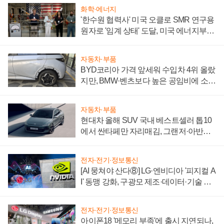
화학·에너지
'한수원 협력사' 미국 오클로 SMR 연구용
원자로 '임계 상태' 도달, 미국 에너지부
"중요한 이정표"
자동차·부품
BYD코리아 가격 앞세워 수입차 4위 올랐
지만, BMW·벤츠보다 높은 공임비에 소비
자 불만 폭발
자동차·부품
현대차 올해 SUV 국내 베스트셀러 톱10
에서 싼타페만 자리매김, 그랜저·아반떼
'세단 쌍끌이'로 내수 방어
전자·전기·정보통신
[AI 뭉쳐야 산다⑧] LG·엔비디아 '피지컬 A
I' 동맹 강화, 구광모 제조·데이터·기술 결
집해 종합 로보틱스 기업으로
전자·전기·정보통신
아이폰18 '메모리 부족'에 출시 지연되나,