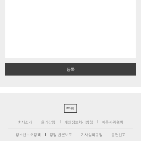
PC버전
회사소개
윤리강령
개인정보처리방침
이용자위원회
청소년보호정책
정정·반론보도
기사심의규정
불편신고