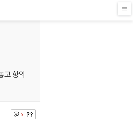
놓고 항의
0