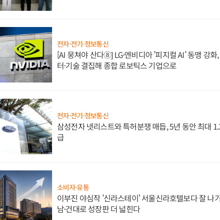
전자·전기·정보통신
[AI 뭉쳐야 산다⑧] LG·엔비디아 '피지컬 AI' 동맹 강
터·기술 결집해 종합 로보틱스 기업으로
전자·전기·정보통신
삼성전자 넷리스트와 특허분쟁 매듭, 5년 동안 최대 1
급
소비자·유통
이부진 야심작 '신라스테이' 서울신라호텔보다 잘 나가
남·건대로 성장판 더 넓힌다