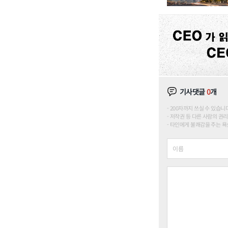
기사댓글
0
개
200자까지 쓰실 수 있습니다. (
저작권 등 다른 사람의 권리
타인에게 불쾌감을 주는 욕설