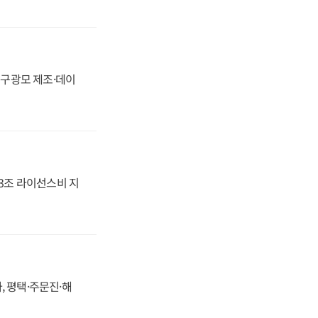
화, 구광모 제조·데이
.3조 라이선스비 지
, 평택·주문진·해