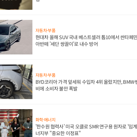
자동차·부품
현대차 올해 SUV 국내 베스트셀러 톱10에서 싼타페만
아반떼 '세단 쌍끌이'로 내수 방어
자동차·부품
BYD코리아 가격 앞세워 수입차 4위 올랐지만, BMW
비에 소비자 불만 폭발
화학·에너지
'한수원 협력사' 미국 오클로 SMR 연구용 원자로 '임계 
너지부 "중요한 이정표"