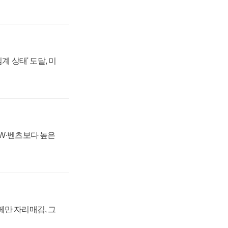
계 상태' 도달, 미
MW·벤츠보다 높은
페만 자리매김, 그