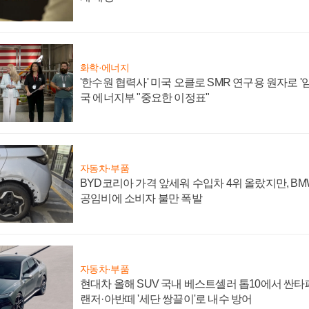
화학·에너지
'한수원 협력사' 미국 오클로 SMR 연구용 원자로 '임
국 에너지부 "중요한 이정표"
자동차·부품
BYD코리아 가격 앞세워 수입차 4위 올랐지만, B
공임비에 소비자 불만 폭발
자동차·부품
현대차 올해 SUV 국내 베스트셀러 톱10에서 싼타
랜저·아반떼 '세단 쌍끌이'로 내수 방어