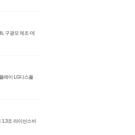
강화, 구광모 제조·데
스플레이 LG디스플
 1.3조 라이선스비