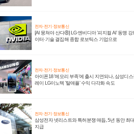
전자·전기·정보통신
[AI 뭉쳐야 산다⑧] LG·엔비디아 '피지컬 AI' 동맹 
이터·기술 결집해 종합 로보틱스 기업으로
전자·전기·정보통신
아이폰18 '메모리 부족'에 출시 지연되나, 삼성디
레이 LG이노텍 '탈애플' 수익 다각화 속도
전자·전기·정보통신
삼성전자 넷리스트와 특허분쟁 매듭, 5년 동안 최대
지급