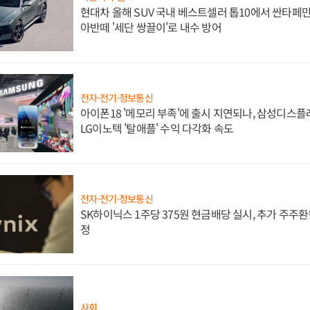
현대차 올해 SUV 국내 베스트셀러 톱10에서 싼타페만
아반떼 '세단 쌍끌이'로 내수 방어
전자·전기·정보통신
아이폰18 '메모리 부족'에 출시 지연되나, 삼성디스
LG이노텍 '탈애플' 수익 다각화 속도
전자·전기·정보통신
SK하이닉스 1주당 375원 현금배당 실시, 추가 주주환
정
사회