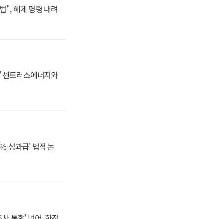
법", 해제 명령 내려
동맹' 센트러스에너지와
% 성과급' 법적 논
사 통합' 넘어 '한전