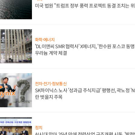
미국 법원 "트럼프 정부 풍력 프로젝트 동결 조치는 위
화학·에너지
'DL이앤씨 SMR 협력사' X에너지, '한수원 포스코 
우라늄 계약 체결
전자·전기·정보통신
SK하이닉스 노사 '성과급 주식지급' 평행선, 곽노정 'N
란 벗을지 주목
정치
AI시대 맞아 25년 만에 전력산업 구조개편 시동, '발전5