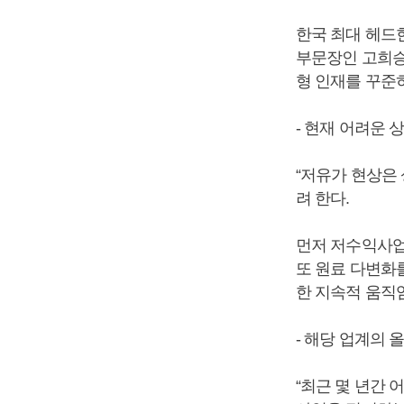
한국 최대 헤드
부문장인 고희승
형 인재를 꾸준히
- 현재 어려운
“저유가 현상은
려 한다.
먼저 저수익사업
또 원료 다변화
한 지속적 움직
- 해당 업계의
“최근 몇 년간