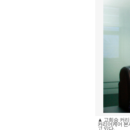
▲ 고희승 커리
커리어케어 본
고 있다.