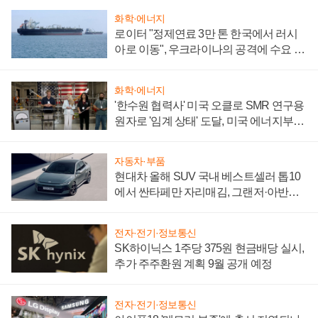
화학·에너지
로이터 "정제연료 3만 톤 한국에서 러시
아로 이동", 우크라이나의 공격에 수요 늘
어
화학·에너지
'한수원 협력사' 미국 오클로 SMR 연구용
원자로 '임계 상태' 도달, 미국 에너지부
"중요한 이정표"
자동차·부품
현대차 올해 SUV 국내 베스트셀러 톱10
에서 싼타페만 자리매김, 그랜저·아반떼
'세단 쌍끌이'로 내수 방어
전자·전기·정보통신
SK하이닉스 1주당 375원 현금배당 실시,
추가 주주환원 계획 9월 공개 예정
전자·전기·정보통신