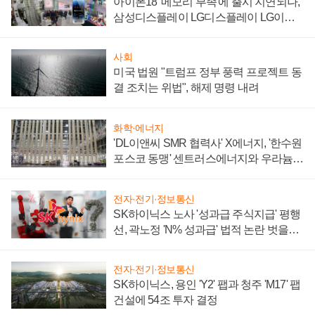
아이폰18 '메모리 부족'에 출시 지연되나,
삼성디스플레이 LG디스플레이 LG이노
텍 '탈애플' 수익 다각화 속도
사회
미국 법원 "트럼프 정부 풍력 프로젝트 동
결 조치는 위법", 해제 명령 내려
화학·에너지
'DL이앤씨 SMR 협력사' X에너지, '한수원
포스코 동맹' 센트러스에너지와 우라늄
계약 체결
전자·전기·정보통신
SK하이닉스 노사 '성과급 주식지급' 평행
선, 곽노정 'N% 성과급' 법적 논란 벗을지
주목
전자·전기·정보통신
SK하이닉스, 용인 'Y2' 팹과 청주 'M17' 팹
건설에 54조 투자 결정