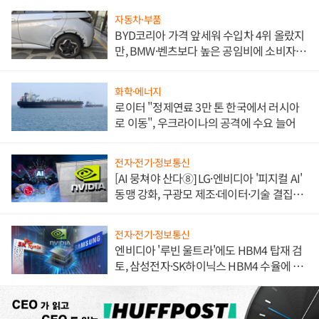
자동차·부품
BYD코리아 가격 앞세워 수입차 4위 올랐지
만, BMW·벤츠보다 높은 공임비에 소비자
불만 폭발
화학·에너지
로이터 "정제연료 3만 톤 한국에서 러시아
로 이동", 우크라이나의 공격에 수요 늘어
전자·전기·정보통신
[AI 뭉쳐야 산다⑧] LG·엔비디아 '피지컬 AI'
동맹 강화, 구광모 제조·데이터·기술 결집
해 종합 로보틱스 기업으로
전자·전기·정보통신
엔비디아 '루빈 울트라'에도 HBM4 탑재 검
토, 삼성전자·SK하이닉스 HBM4 수율에 주
도권 갈린다