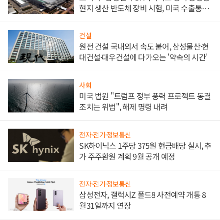
현지 생산 반도체 장비 시험, 미국 수출통제
대비"
건설
원전 건설 국내외서 속도 붙어, 삼성물산·현
대건설·대우건설에 다가오는 '약속의 시간'
사회
미국 법원 "트럼프 정부 풍력 프로젝트 동결
조치는 위법", 해제 명령 내려
전자·전기·정보통신
SK하이닉스 1주당 375원 현금배당 실시, 추
가 주주환원 계획 9월 공개 예정
전자·전기·정보통신
삼성전자, 갤럭시Z 폴드8 사전예약 개통 8
월31일까지 연장