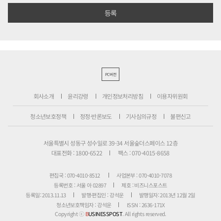
PC버전
회사소개
윤리강령
개인정보처리방침
이용자위원회
청소년보호정책
정정·반론보도
기사심의규정
불편신고
서울특별시 성동구 성수일로 39-34 서울숲더스페이스 12층
대표전화 : 1800-6522
팩스 : 070-4015-8658
편집국 : 070-4010-8512
사업본부 : 070-4010-7078
등록번호 : 서울 아 02897
제호 : 비즈니스포스트
등록일: 2013.11.13
발행·편집인 : 강석운
발행일자: 2013년 12월 2일
청소년보호책임자 : 강석운
ISSN : 2636-171X
Copyright ⓒ
B
USINESSPOST
. All rights reserved.