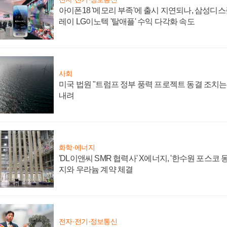
아이폰18 '메모리 부족'에 출시 지연되나, 삼성디
레이 LG이노텍 '탈애플' 수익 다각화 속도
사회
미국 법원 "트럼프 정부 풍력 프로젝트 동결 조치는 
내려
화학·에너지
'DL이앤씨 SMR 협력사' X에너지, '한수원 포스코
지와 우라늄 계약 체결
전자·전기·정보통신