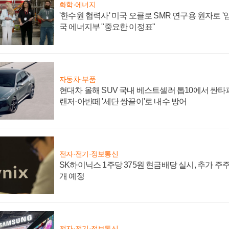
화학·에너지
'한수원 협력사' 미국 오클로 SMR 연구용 원자로 '임
국 에너지부 "중요한 이정표"
자동차·부품
현대차 올해 SUV 국내 베스트셀러 톱10에서 싼타
랜저·아반떼 '세단 쌍끌이'로 내수 방어
전자·전기·정보통신
SK하이닉스 1주당 375원 현금배당 실시, 추가 주
개 예정
전자·전기·정보통신