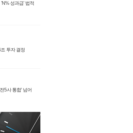
'N% 성과급' 법적
54조 투자 결정
발전5사 통합' 넘어