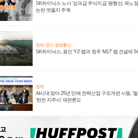
SK하이닉스 노사 '성과급 주식지급' 평행선, 곽노정 
논란 벗을지 주목
전자·전기·정보통신
SK하이닉스, 용인 'Y2' 팹과 청주 'M17' 팹 건설에 
정치
AI시대 맞아 25년 만에 전력산업 구조개편 시동, '
'한전 지주사' 재편론도