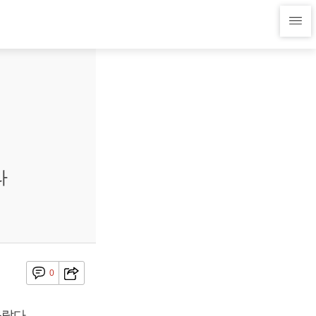
라
0
랐다.