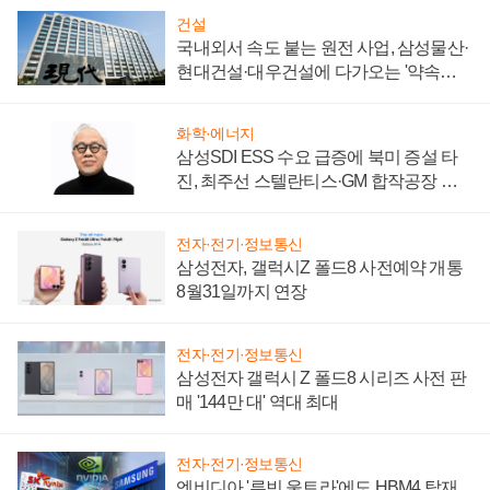
건설
국내외서 속도 붙는 원전 사업, 삼성물산·
현대건설·대우건설에 다가오는 '약속의
시간'
화학·에너지
삼성SDI ESS 수요 급증에 북미 증설 타
진, 최주선 스텔란티스·GM 합작공장 건
설 재추진하나
전자·전기·정보통신
삼성전자, 갤럭시Z 폴드8 사전예약 개통
8월31일까지 연장
전자·전기·정보통신
삼성전자 갤럭시 Z 폴드8 시리즈 사전 판
매 '144만 대' 역대 최대
전자·전기·정보통신
엔비디아 '루빈 울트라'에도 HBM4 탑재