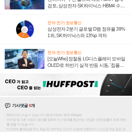
검토, 삼성전자·SK하이닉스 HBM4 수율
에 주도권 갈린다
전자·전기·정보통신
삼성전자 2분기 글로벌 D램 점유율 39%
1위, SK하이닉스와 13%p 격차
전자·전기·정보통신
[오늘Who] 정철동 LG디스플레이 모바일
OLED로 하반기 실적 반등 시동, '칩플레
이션'에 가격 인하 압박은 부담
기사댓글
0
개
200자까지 쓰실 수 있습니다. (현재 0 byte / 최대 400byte)
저작권 등 다른 사람의 권리를 침해하거나 명예를 훼손하는 댓글은 관련 법률에 의해 제재
를 받을 수 있습니다.
타인에게 불쾌감을 주는 욕설 등 비하하는 단어가 내용에 포함되거나 인신공격성 글은 관