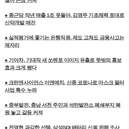
질까 근심 커져
● 종근당 작년 매출 1조 웃돌아, 김영주 기초체력 토대로
신약개발 매진
● 실적평가에 쫓기는 은행직원, 제도 고쳐도 금융사고는
제자리
● 기아차, 기대작 새 쏘렌토 이미지 유출로 뜻밖의 홍보
효과 크게 봤다
● 크린앤사이언스 이앤에치, 신종 코로나로 마스크 필터
사업 특수 누려
● 중부발전, 충남 서천 주민과 석탄발전소 폐쇄부지 복
원 놓고 갈등 커져
● 전영현 과감한 선택, 삼성SDI 배터리 신뢰 위해 조사