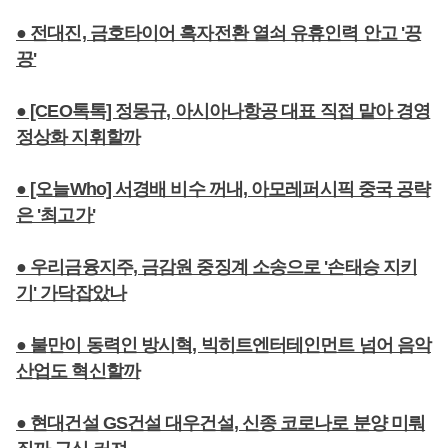
● 전대진, 금호타이어 흑자전환 열쇠 유휴인력 안고 '끙
끙'
● [CEO톡톡] 정몽규, 아시아나항공 대표 직접 맡아 경영
정상화 지휘할까
● [오늘Who] 서경배 비수 꺼내, 아모레퍼시픽 중국 공략
은 '최고가'
● 우리금융지주, 금감원 중징계 소송으로 '손태승 지키
기' 가닥잡았나
● 불만이 동력인 방시혁, 빅히트엔터테인먼트 넘어 음악
산업도 혁신할까
● 현대건설 GS건설 대우건설, 신종 코로나로 분양 미뤄