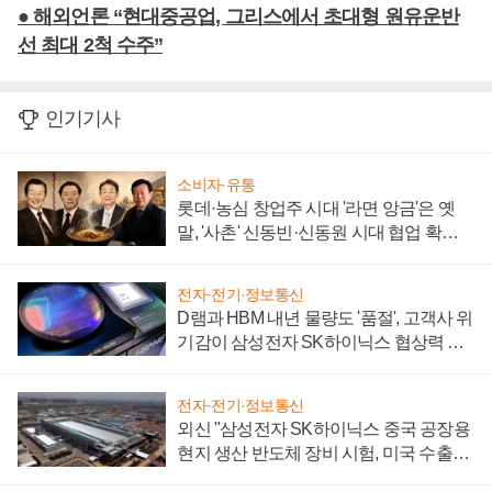
● 해외언론 “현대중공업, 그리스에서 초대형 원유운반
선 최대 2척 수주”
인기기사
소비자·유통
롯데·농심 창업주 시대 '라면 앙금'은 옛
말, '사촌' 신동빈·신동원 시대 협업 확대
일로
전자·전기·정보통신
D램과 HBM 내년 물량도 '품절', 고객사 위
기감이 삼성전자 SK하이닉스 협상력 더
키워
전자·전기·정보통신
외신 "삼성전자 SK하이닉스 중국 공장용
현지 생산 반도체 장비 시험, 미국 수출통
제 대비"