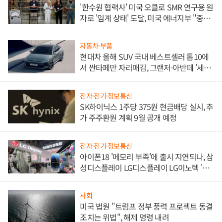
'한수원 협력사' 미국 오클로 SMR 연구용 원
자로 '임계 상태' 도달, 미국 에너지부 "중요
한 이정표"
자동차·부품
현대차 올해 SUV 국내 베스트셀러 톱10에
서 싼타페만 자리매김, 그랜저·아반떼 '세단
쌍끌이'로 내수 방어
전자·전기·정보통신
SK하이닉스 1주당 375원 현금배당 실시, 추
가 주주환원 계획 9월 공개 예정
전자·전기·정보통신
아이폰18 '메모리 부족'에 출시 지연되나, 삼
성디스플레이 LG디스플레이 LG이노텍 '탈
애플' 수익 다각화 속도
사회
미국 법원 "트럼프 정부 풍력 프로젝트 동결
조치는 위법", 해제 명령 내려