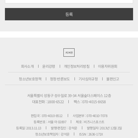
PC버전
회사소개
윤리강령
개인정보처리방침
이용자위원회
청소년보호정책
정정·반론보도
기사심의규정
불편신고
서울특별시 성동구 성수일로 39-34 서울숲더스페이스 12층
대표전화 : 1800-6522
팩스 : 070-4015-8658
편집국 : 070-4010-8512
사업본부 : 070-4010-7078
등록번호 : 서울 아 02897
제호 : 비즈니스포스트
등록일: 2013.11.13
발행·편집인 : 강석운
발행일자: 2013년 12월 2일
청소년보호책임자 : 강석운
ISSN : 2636-171X