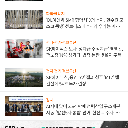
화학·에너지
'DL이앤씨 SMR 협력사' X에너지, '한수원 포
스코 동맹' 센트러스에너지와 우라늄 계약
체결
전자·전기·정보통신
SK하이닉스 노사 '성과급 주식지급' 평행선,
곽노정 'N% 성과급' 법적 논란 벗을지 주목
전자·전기·정보통신
SK하이닉스, 용인 'Y2' 팹과 청주 'M17' 팹
건설에 54조 투자 결정
정치
AI시대 맞아 25년 만에 전력산업 구조개편
시동, '발전5사 통합' 넘어 '한전 지주사' 재편
론도