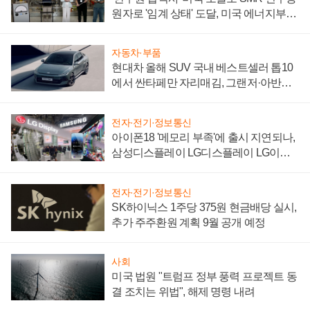
원자로 '임계 상태' 도달, 미국 에너지부
"중요한 이정표"
자동차·부품
현대차 올해 SUV 국내 베스트셀러 톱10
에서 싼타페만 자리매김, 그랜저·아반떼
'세단 쌍끌이'로 내수 방어
전자·전기·정보통신
아이폰18 '메모리 부족'에 출시 지연되나,
삼성디스플레이 LG디스플레이 LG이노
텍 '탈애플' 수익 다각화 속도
전자·전기·정보통신
SK하이닉스 1주당 375원 현금배당 실시,
추가 주주환원 계획 9월 공개 예정
사회
미국 법원 "트럼프 정부 풍력 프로젝트 동
결 조치는 위법", 해제 명령 내려