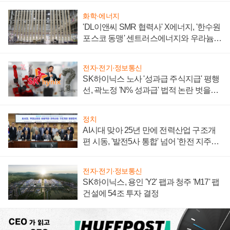
화학·에너지
'DL이앤씨 SMR 협력사' X에너지, '한수원
포스코 동맹' 센트러스에너지와 우라늄
계약 체결
전자·전기·정보통신
SK하이닉스 노사 '성과급 주식지급' 평행
선, 곽노정 'N% 성과급' 법적 논란 벗을지
주목
정치
AI시대 맞아 25년 만에 전력산업 구조개
편 시동, '발전5사 통합' 넘어 '한전 지주사'
재편론도
전자·전기·정보통신
SK하이닉스, 용인 'Y2' 팹과 청주 'M17' 팹
건설에 54조 투자 결정