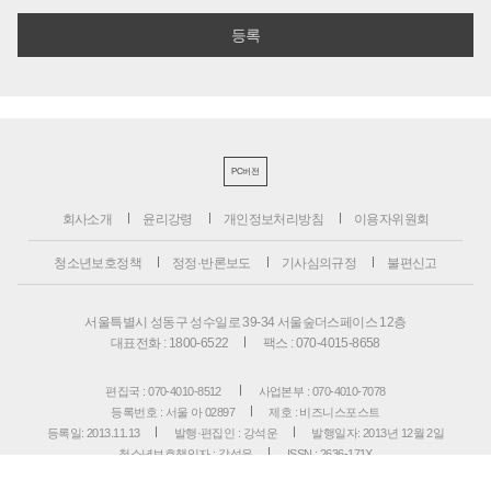
PC버전
회사소개
윤리강령
개인정보처리방침
이용자위원회
청소년보호정책
정정·반론보도
기사심의규정
불편신고
서울특별시 성동구 성수일로 39-34 서울숲더스페이스 12층
대표전화 : 1800-6522
팩스 : 070-4015-8658
편집국 : 070-4010-8512
사업본부 : 070-4010-7078
등록번호 : 서울 아 02897
제호 : 비즈니스포스트
등록일: 2013.11.13
발행·편집인 : 강석운
발행일자: 2013년 12월 2일
청소년보호책임자 : 강석운
ISSN : 2636-171X
Copyright ⓒ
B
USINESSPOST
. All rights reserved.