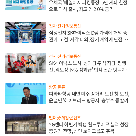
우체국 '매일이자 파킹통장' 5만 계좌 한정
으로 다시 출시, 최고 연 2.0% 금리
전자·전기·정보통신
삼성전자 SK하이닉스 D램 가격에 해외 증
권가 '고점' 시각 나와, 장기 계약에 단점 부
각
전자·전기·정보통신
SK하이닉스 노사 '성과급 주식 지급' 평행
선, 곽노정 'N% 성과급' 법적 논란 벗을지 주
목
항공·물류
파라타항공 내년 미주 장거리 노선 첫 도전,
윤철민 '하이브리드 항공사' 승부수 통할까
인터넷·게임·콘텐츠
YG엔터 하반기 빅뱅 월드투어로 실적 성장
증권가 전망, 신인 보이그룹도 주목