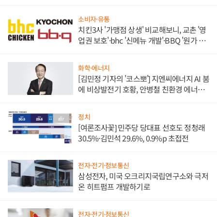
소비자·유통
치킨3사 '가맹점 상생' 비교해보니, 교촌 '영
업권 보호'·bhc '신메뉴 개발'·BBQ '원가 부
담'
화학·에너지
[김민정 기자의 '코스뽀'] 지엔씨에너지 AI 붐
에 비상발전기 호황, 안병철 친환경 에너지
발전전문기업 향한다
정치
[여론조사꽃] 민주당 당대표 선호도 정청래
30.5%·김민석 29.6%, 0.9%p 초접전
전자·전기·정보통신
삼성전자, 미국 오크리지국립연구소와 극저
온 히트펌프 개발하기로
전자·전기·정보통신