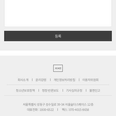
PC버전
회사소개
윤리강령
개인정보처리방침
이용자위원회
청소년보호정책
정정·반론보도
기사심의규정
불편신고
서울특별시 성동구 성수일로 39-34 서울숲더스페이스 12층
대표전화 : 1800-6522
팩스 : 070-4015-8658