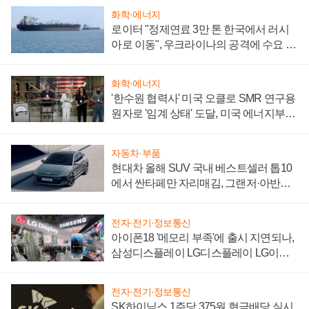
화학·에너지
로이터 "정제연료 3만 톤 한국에서 러시
아로 이동", 우크라이나의 공격에 수요 늘
어
화학·에너지
'한수원 협력사' 미국 오클로 SMR 연구용
원자로 '임계 상태' 도달, 미국 에너지부
"중요한 이정표"
자동차·부품
현대차 올해 SUV 국내 베스트셀러 톱10
에서 싼타페만 자리매김, 그랜저·아반떼
'세단 쌍끌이'로 내수 방어
전자·전기·정보통신
아이폰18 '메모리 부족'에 출시 지연되나,
삼성디스플레이 LG디스플레이 LG이노
텍 '탈애플' 수익 다각화 속도
전자·전기·정보통신
SK하이닉스 1주당 375원 현금배당 실시,