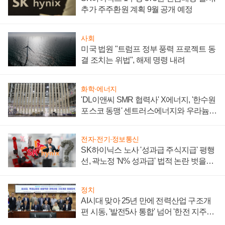
추가 주주환원 계획 9월 공개 예정
사회
미국 법원 "트럼프 정부 풍력 프로젝트 동
결 조치는 위법", 해제 명령 내려
화학·에너지
'DL이앤씨 SMR 협력사' X에너지, '한수원
포스코 동맹' 센트러스에너지와 우라늄
계약 체결
전자·전기·정보통신
SK하이닉스 노사 '성과급 주식지급' 평행
선, 곽노정 'N% 성과급' 법적 논란 벗을지
주목
정치
AI시대 맞아 25년 만에 전력산업 구조개
편 시동, '발전5사 통합' 넘어 '한전 지주사'
재편론도