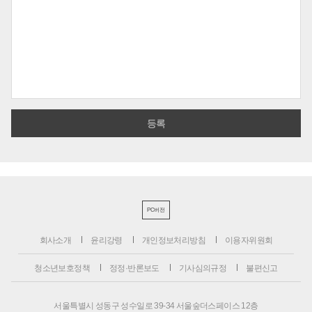
PC버전
회사소개
윤리강령
개인정보처리방침
이용자위원회
청소년보호정책
정정·반론보도
기사심의규정
불편신고
서울특별시 성동구 성수일로 39-34 서울숲더스페이스 12층