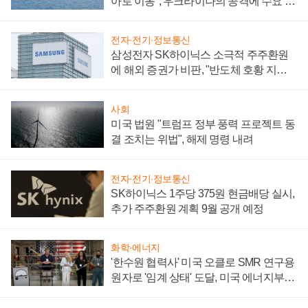
아로 이동", 우크라이나의 공격에 수요 늘
어
전자·전기·정보통신
삼성전자 SK하이닉스 소극적 주주환원
에 해외 증권가 비판, "반도체 호황 지속
성 의문"
사회
미국 법원 "트럼프 정부 풍력 프로젝트 동
결 조치는 위법", 해제 명령 내려
전자·전기·정보통신
SK하이닉스 1주당 375원 현금배당 실시,
추가 주주환원 계획 9월 공개 예정
화학·에너지
'한수원 협력사' 미국 오클로 SMR 연구용
원자로 '임계 상태' 도달, 미국 에너지부
"중요한 이정표"