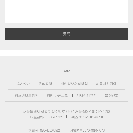
PC버전
회사소개
윤리강령
개인정보처리방침
이용자위원회
청소년보호정책
정정·반론보도
기사심의규정
불편신고
서울특별시 성동구 성수일로 39-34 서울숲더스페이스 12층
대표전화 : 1800-6522
팩스 : 070-4015-8658
편집국 : 070-4010-8512
사업본부 : 070-4010-7078