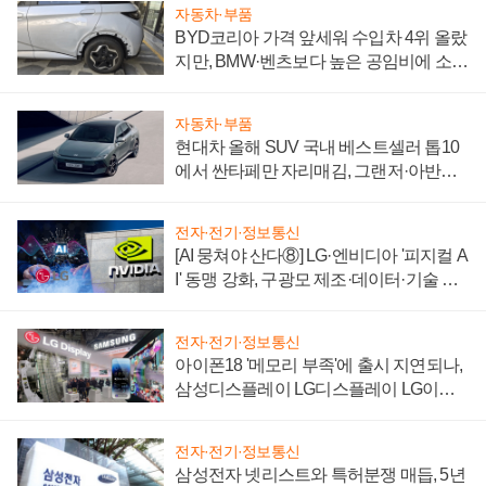
자동차·부품
BYD코리아 가격 앞세워 수입차 4위 올랐
지만, BMW·벤츠보다 높은 공임비에 소비
자 불만 폭발
자동차·부품
현대차 올해 SUV 국내 베스트셀러 톱10
에서 싼타페만 자리매김, 그랜저·아반떼
'세단 쌍끌이'로 내수 방어
전자·전기·정보통신
[AI 뭉쳐야 산다⑧] LG·엔비디아 '피지컬 A
I' 동맹 강화, 구광모 제조·데이터·기술 결
집해 종합 로보틱스 기업으로
전자·전기·정보통신
아이폰18 '메모리 부족'에 출시 지연되나,
삼성디스플레이 LG디스플레이 LG이노
텍 '탈애플' 수익 다각화 속도
전자·전기·정보통신
삼성전자 넷리스트와 특허분쟁 매듭, 5년