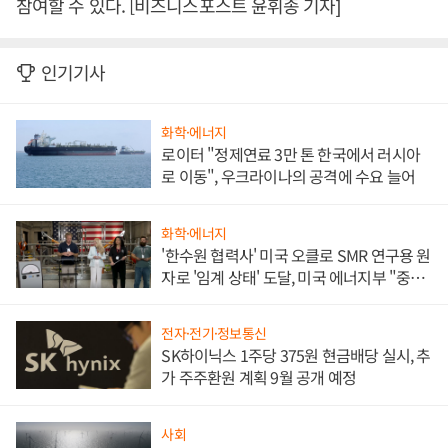
참여할 수 있다. [비즈니스포스트 윤휘종 기자]
인기기사
화학·에너지
로이터 "정제연료 3만 톤 한국에서 러시아
로 이동", 우크라이나의 공격에 수요 늘어
화학·에너지
'한수원 협력사' 미국 오클로 SMR 연구용 원
자로 '임계 상태' 도달, 미국 에너지부 "중요
한 이정표"
전자·전기·정보통신
SK하이닉스 1주당 375원 현금배당 실시, 추
가 주주환원 계획 9월 공개 예정
사회