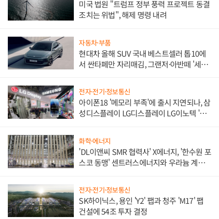
미국 법원 "트럼프 정부 풍력 프로젝트 동결
조치는 위법", 해제 명령 내려
자동차·부품
현대차 올해 SUV 국내 베스트셀러 톱10에
서 싼타페만 자리매김, 그랜저·아반떼 '세단
쌍끌이'로 내수 방어
전자·전기·정보통신
아이폰18 '메모리 부족'에 출시 지연되나, 삼
성디스플레이 LG디스플레이 LG이노텍 '탈
애플' 수익 다각화 속도
화학·에너지
'DL이앤씨 SMR 협력사' X에너지, '한수원 포
스코 동맹' 센트러스에너지와 우라늄 계약
체결
전자·전기·정보통신
SK하이닉스, 용인 'Y2' 팹과 청주 'M17' 팹
건설에 54조 투자 결정