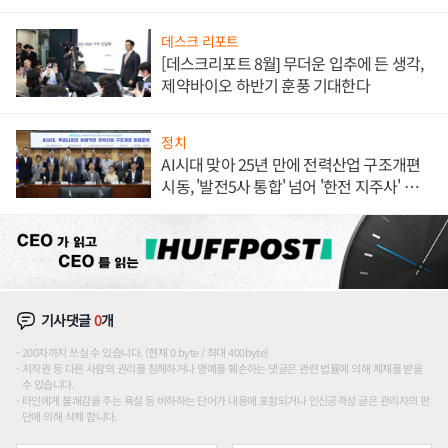
데스크 리포트
[데스크리포트 8월] 무더운 입추에 든 생각,
제약바이오 하반기 훈풍 기대한다
정치
AI시대 맞아 25년 만에 전력산업 구조개편
시동, '발전5사 통합' 넘어 '한전 지주사' 재편
론도
기사댓글
0
개
200자까지 쓰실 수 있습니다. (현재 0 byte / 최대 400byte)
저작권 등 다른 사람의 권리를 침해하거나 명예를 훼손하는 댓글은 관련 법률에 의해 제재를 받을
수 있습니다.
타인에게 불쾌감을 주는 욕설 등 비하하는 단어가 내용에 포함되거나 인신공격성 글은 관리자의 판
단에 의해 삭제 합니다.