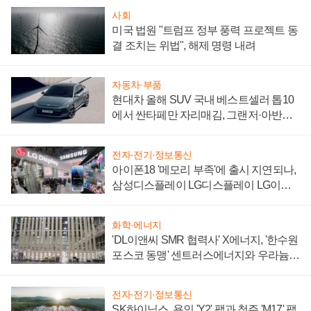
사회
미국 법원 "트럼프 정부 풍력 프로젝트 동
결 조치는 위법", 해제 명령 내려
자동차·부품
현대차 올해 SUV 국내 베스트셀러 톱10
에서 싼타페만 자리매김, 그랜저·아반떼
'세단 쌍끌이'로 내수 방어
전자·전기·정보통신
아이폰18 '메모리 부족'에 출시 지연되나,
삼성디스플레이 LG디스플레이 LG이노
텍 '탈애플' 수익 다각화 속도
화학·에너지
'DL이앤씨 SMR 협력사' X에너지, '한수원
포스코 동맹' 센트러스에너지와 우라늄
계약 체결
전자·전기·정보통신
SK하이닉스, 용인 'Y2' 팹과 청주 'M17' 팹