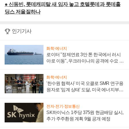
● 신동빈, 롯데캐피탈 새 임자 놓고 호텔롯데과 롯데홀
딩스 저울질하나
인기기사
화학·에너지
로이터 "정제연료 3만 톤 한국에서 러시
아로 이동", 우크라이나의 공격에 수요 늘
어
화학·에너지
'한수원 협력사' 미국 오클로 SMR 연구용
원자로 '임계 상태' 도달, 미국 에너지부
"중요한 이정표"
전자·전기·정보통신
SK하이닉스 1주당 375원 현금배당 실시,
추가 주주환원 계획 9월 공개 예정