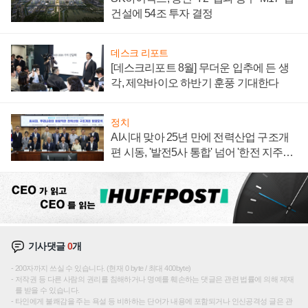
건설에 54조 투자 결정
데스크 리포트
[데스크리포트 8월] 무더운 입추에 든 생
각, 제약바이오 하반기 훈풍 기대한다
정치
AI시대 맞아 25년 만에 전력산업 구조개
편 시동, '발전5사 통합' 넘어 '한전 지주사'
재편론도
기사댓글
0
개
200자까지 쓰실 수 있습니다. (현재 0 byte / 최대 400byte)
저작권 등 다른 사람의 권리를 침해하거나 명예를 훼손하는 댓글은 관련 법률에 의해 제재
를 받을 수 있습니다.
타인에게 불쾌감을 주는 욕설 등 비하하는 단어가 내용에 포함되거나 인신공격성 글은 관