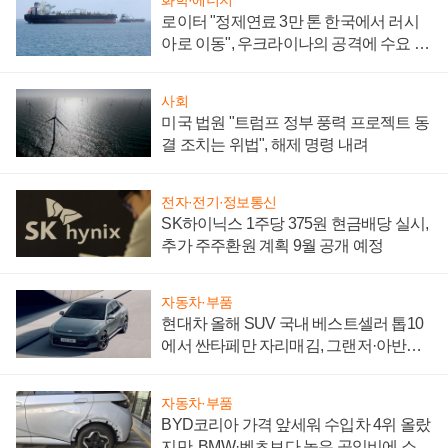
화학·에너지
로이터 "정제연료 3만 톤 한국에서 러시
아로 이동", 우크라이나의 공격에 수요 늘
어
사회
미국 법원 "트럼프 정부 풍력 프로젝트 동
결 조치는 위법", 해제 명령 내려
전자·전기·정보통신
SK하이닉스 1주당 375원 현금배당 실시,
추가 주주환원 계획 9월 공개 예정
자동차·부품
현대차 올해 SUV 국내 베스트셀러 톱10
에서 싼타페만 자리매김, 그랜저·아반떼
'세단 쌍끌이'로 내수 방어
자동차·부품
BYD코리아 가격 앞세워 수입차 4위 올랐
지만, BMW·벤츠보다 높은 공임비에 소비