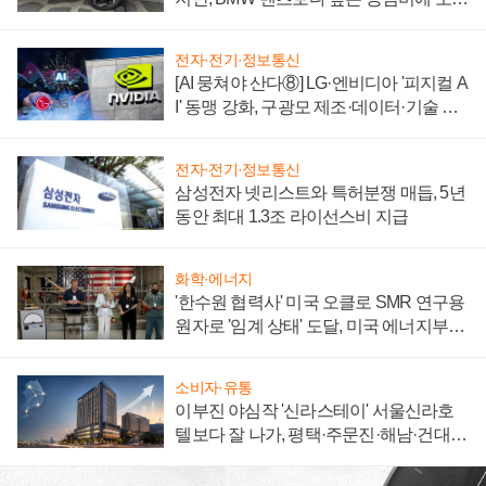
자 불만 폭발
전자·전기·정보통신
[AI 뭉쳐야 산다⑧] LG·엔비디아 '피지컬 A
I' 동맹 강화, 구광모 제조·데이터·기술 결
집해 종합 로보틱스 기업으로
전자·전기·정보통신
삼성전자 넷리스트와 특허분쟁 매듭, 5년
동안 최대 1.3조 라이선스비 지급
화학·에너지
'한수원 협력사' 미국 오클로 SMR 연구용
원자로 '임계 상태' 도달, 미국 에너지부
"중요한 이정표"
소비자·유통
이부진 야심작 '신라스테이' 서울신라호
텔보다 잘 나가, 평택·주문진·해남·건대로
성장판 더 넓힌다