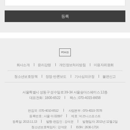
PC버전
회사소개
윤리강령
개인정보처리방침
이용자위원회
청소년보호정책
정정·반론보도
기사심의규정
불편신고
서울특별시 성동구 성수일로 39-34 서울숲더스페이스 12층
대표전화 : 1800-6522
팩스 : 070-4015-8658
편집국 : 070-4010-8512
사업본부 : 070-4010-7078
등록번호 : 서울 아 02897
제호 : 비즈니스포스트
등록일: 2013.11.13
발행·편집인 : 강석운
발행일자: 2013년 12월 2일
청소년보호책임자 : 강석운
ISSN : 2636-171X