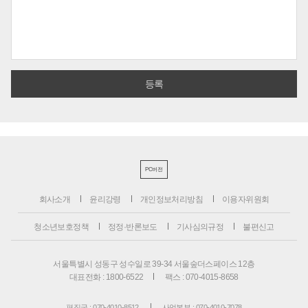
PC버전
회사소개
윤리강령
개인정보처리방침
이용자위원회
청소년보호정책
정정·반론보도
기사심의규정
불편신고
서울특별시 성동구 성수일로 39-34 서울숲더스페이스 12층
대표전화 : 1800-6522
팩스 : 070-4015-8658
편집국 : 070-4010-8512
사업본부 : 070-4010-7078