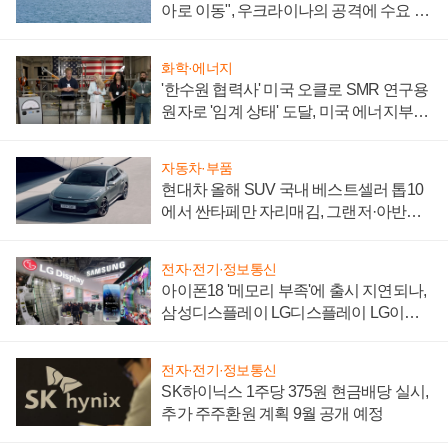
아로 이동", 우크라이나의 공격에 수요 늘
어
화학·에너지
'한수원 협력사' 미국 오클로 SMR 연구용
원자로 '임계 상태' 도달, 미국 에너지부
"중요한 이정표"
자동차·부품
현대차 올해 SUV 국내 베스트셀러 톱10
에서 싼타페만 자리매김, 그랜저·아반떼
'세단 쌍끌이'로 내수 방어
전자·전기·정보통신
아이폰18 '메모리 부족'에 출시 지연되나,
삼성디스플레이 LG디스플레이 LG이노
텍 '탈애플' 수익 다각화 속도
전자·전기·정보통신
SK하이닉스 1주당 375원 현금배당 실시,
추가 주주환원 계획 9월 공개 예정