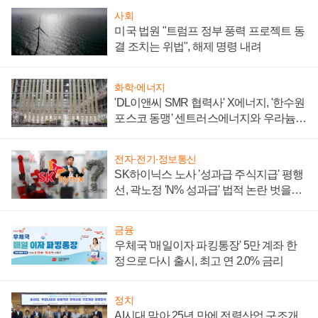
사회
미국 법원 "트럼프 정부 풍력 프로젝트 동
결 조치는 위법", 해제 명령 내려
화학·에너지
'DL이앤씨 SMR 협력사' X에너지, '한수원
포스코 동맹' 센트러스에너지와 우라늄
계약 체결
전자·전기·정보통신
SK하이닉스 노사 '성과급 주식지급' 평행
선, 곽노정 'N% 성과급' 법적 논란 벗을지
주목
금융
우체국 '매일이자 파킹통장' 5만 계좌 한
정으로 다시 출시, 최고 연 2.0% 금리
정치
AI시대 맞아 25년 만에 전력산업 구조개