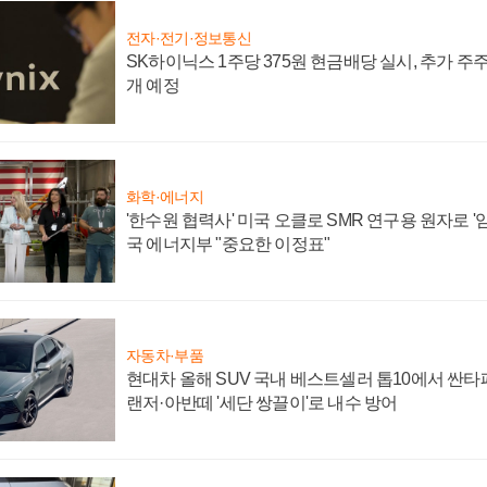
전자·전기·정보통신
SK하이닉스 1주당 375원 현금배당 실시, 추가 주
개 예정
화학·에너지
'한수원 협력사' 미국 오클로 SMR 연구용 원자로 '임
국 에너지부 "중요한 이정표"
자동차·부품
현대차 올해 SUV 국내 베스트셀러 톱10에서 싼타
랜저·아반떼 '세단 쌍끌이'로 내수 방어