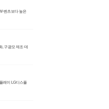
MW·벤츠보다 높은
강화, 구광모 제조·데
스플레이 LG디스플