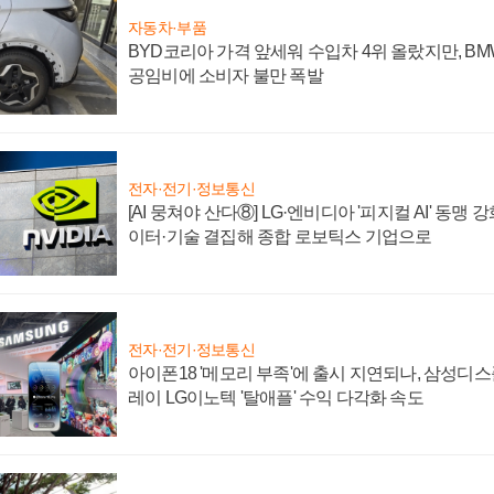
자동차·부품
BYD코리아 가격 앞세워 수입차 4위 올랐지만, B
공임비에 소비자 불만 폭발
전자·전기·정보통신
[AI 뭉쳐야 산다⑧] LG·엔비디아 '피지컬 AI' 동맹 
이터·기술 결집해 종합 로보틱스 기업으로
전자·전기·정보통신
아이폰18 '메모리 부족'에 출시 지연되나, 삼성디
레이 LG이노텍 '탈애플' 수익 다각화 속도