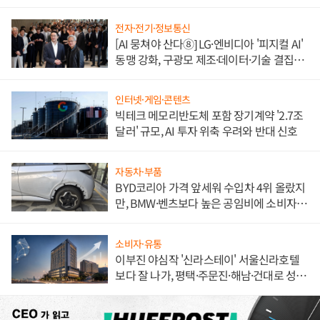
전자·전기·정보통신
[AI 뭉쳐야 산다⑧] LG·엔비디아 '피지컬 AI'
동맹 강화, 구광모 제조·데이터·기술 결집
해 종합 로보틱스 기업으로
인터넷·게임·콘텐츠
빅테크 메모리반도체 포함 장기계약 '2.7조
달러' 규모, AI 투자 위축 우려와 반대 신호
자동차·부품
BYD코리아 가격 앞세워 수입차 4위 올랐지
만, BMW·벤츠보다 높은 공임비에 소비자
불만 폭발
소비자·유통
이부진 야심작 '신라스테이' 서울신라호텔
보다 잘 나가, 평택·주문진·해남·건대로 성
장판 더 넓힌다