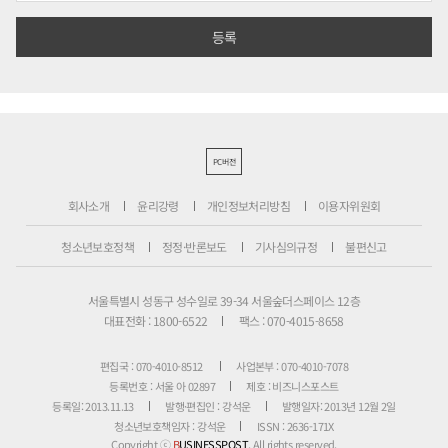
PC버전
회사소개
윤리강령
개인정보처리방침
이용자위원회
청소년보호정책
정정·반론보도
기사심의규정
불편신고
서울특별시 성동구 성수일로 39-34 서울숲더스페이스 12층
대표전화 : 1800-6522
팩스 : 070-4015-8658
편집국 : 070-4010-8512
사업본부 : 070-4010-7078
등록번호 : 서울 아 02897
제호 : 비즈니스포스트
등록일: 2013.11.13
발행·편집인 : 강석운
발행일자: 2013년 12월 2일
청소년보호책임자 : 강석운
ISSN : 2636-171X
Copyright ⓒ
B
USINESSPOST
. All rights reserved.