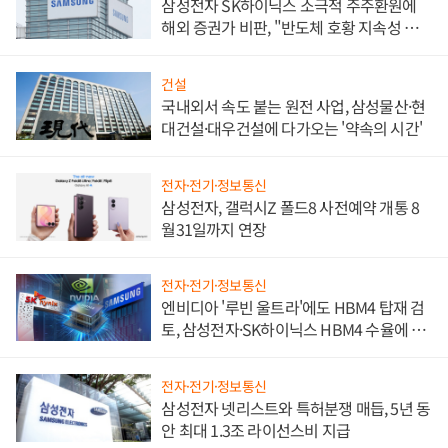
삼성전자 SK하이닉스 소극적 주주환원에
해외 증권가 비판, "반도체 호황 지속성 의
문"
건설
국내외서 속도 붙는 원전 사업, 삼성물산·현
대건설·대우건설에 다가오는 '약속의 시간'
전자·전기·정보통신
삼성전자, 갤럭시Z 폴드8 사전예약 개통 8
월31일까지 연장
전자·전기·정보통신
엔비디아 '루빈 울트라'에도 HBM4 탑재 검
토, 삼성전자·SK하이닉스 HBM4 수율에 주
도권 갈린다
전자·전기·정보통신
삼성전자 넷리스트와 특허분쟁 매듭, 5년 동
안 최대 1.3조 라이선스비 지급