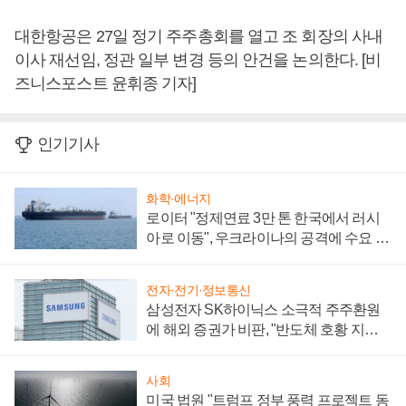
대한항공은 27일 정기 주주총회를 열고 조 회장의 사내
이사 재선임, 정관 일부 변경 등의 안건을 논의한다. [비
즈니스포스트 윤휘종 기자]
인기기사
화학·에너지
로이터 "정제연료 3만 톤 한국에서 러시
아로 이동", 우크라이나의 공격에 수요 늘
어
전자·전기·정보통신
삼성전자 SK하이닉스 소극적 주주환원
에 해외 증권가 비판, "반도체 호황 지속
성 의문"
사회
미국 법원 "트럼프 정부 풍력 프로젝트 동