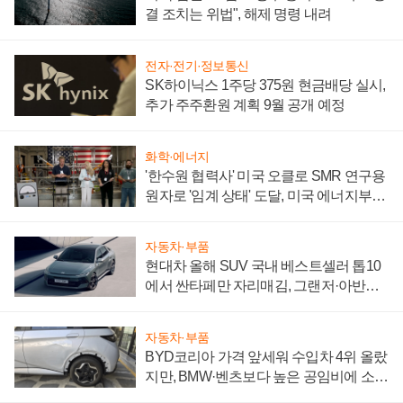
결 조치는 위법", 해제 명령 내려
전자·전기·정보통신
SK하이닉스 1주당 375원 현금배당 실시,
추가 주주환원 계획 9월 공개 예정
화학·에너지
'한수원 협력사' 미국 오클로 SMR 연구용
원자로 '임계 상태' 도달, 미국 에너지부
"중요한 이정표"
자동차·부품
현대차 올해 SUV 국내 베스트셀러 톱10
에서 싼타페만 자리매김, 그랜저·아반떼
'세단 쌍끌이'로 내수 방어
자동차·부품
BYD코리아 가격 앞세워 수입차 4위 올랐
지만, BMW·벤츠보다 높은 공임비에 소비
자 불만 폭발