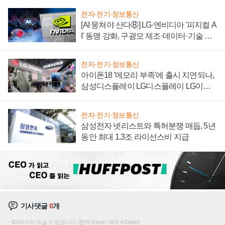
전자·전기·정보통신
[AI 뭉쳐야 산다⑧] LG·엔비디아 '피지컬 A
I' 동맹 강화, 구광모 제조·데이터·기술 결
집해 종합 로보틱스 기업으로
전자·전기·정보통신
아이폰18 '메모리 부족'에 출시 지연되나,
삼성디스플레이 LG디스플레이 LG이노
텍 '탈애플' 수익 다각화 속도
전자·전기·정보통신
삼성전자 넷리스트와 특허분쟁 매듭, 5년
동안 최대 1.3조 라이선스비 지급
기사댓글
0
개
200자까지 쓰실 수 있습니다. (현재 0 byte / 최대 400byte)