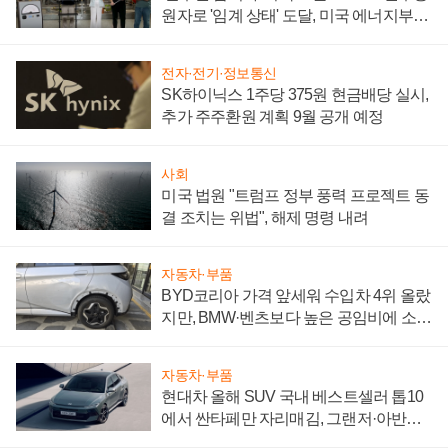
원자로 '임계 상태' 도달, 미국 에너지부
"중요한 이정표"
전자·전기·정보통신
SK하이닉스 1주당 375원 현금배당 실시,
추가 주주환원 계획 9월 공개 예정
사회
미국 법원 "트럼프 정부 풍력 프로젝트 동
결 조치는 위법", 해제 명령 내려
자동차·부품
BYD코리아 가격 앞세워 수입차 4위 올랐
지만, BMW·벤츠보다 높은 공임비에 소비
자 불만 폭발
자동차·부품
현대차 올해 SUV 국내 베스트셀러 톱10
에서 싼타페만 자리매김, 그랜저·아반떼
'세단 쌍끌이'로 내수 방어