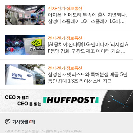
전자·전기·정보통신
아이폰18 '메모리 부족'에 출시 지연되나,
삼성디스플레이 LG디스플레이 LG이노
텍 '탈애플' 수익 다각화 속도
전자·전기·정보통신
[AI 뭉쳐야 산다⑧] LG·엔비디아 '피지컬 A
I' 동맹 강화, 구광모 제조·데이터·기술 결
집해 종합 로보틱스 기업으로
전자·전기·정보통신
삼성전자 넷리스트와 특허분쟁 매듭, 5년
동안 최대 1.3조 라이선스비 지급
기사댓글
0
개
200자까지 쓰실 수 있습니다. (현재 0 byte / 최대 400byte)