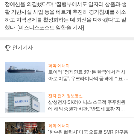
정예산을 의결했다”며 “집행부에서도 일자리 창출과 생
활 기반시설 사업 등을 빠르게 추진해 경기침체를 해소
하고 지역경제를 활성화하는 데 최선을 다하겠다”고 말
했다. [비즈니스포스트 임한솔 기자]
인기기사
화학·에너지
로이터 "정제연료 3만 톤 한국에서 러시
아로 이동", 우크라이나의 공격에 수요 늘
어
전자·전기·정보통신
삼성전자 SK하이닉스 소극적 주주환원
에 해외 증권가 비판, "반도체 호황 지속
성 의문"
화학·에너지
'한수원 협력사' 미국 오클로 SMR 연구용