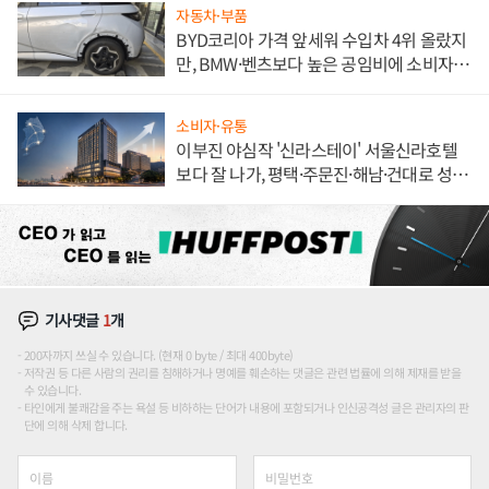
자동차·부품
BYD코리아 가격 앞세워 수입차 4위 올랐지
만, BMW·벤츠보다 높은 공임비에 소비자
불만 폭발
소비자·유통
이부진 야심작 '신라스테이' 서울신라호텔
보다 잘 나가, 평택·주문진·해남·건대로 성
장판 더 넓힌다
기사댓글
1
개
200자까지 쓰실 수 있습니다. (현재 0 byte / 최대 400byte)
저작권 등 다른 사람의 권리를 침해하거나 명예를 훼손하는 댓글은 관련 법률에 의해 제재를 받을
수 있습니다.
타인에게 불쾌감을 주는 욕설 등 비하하는 단어가 내용에 포함되거나 인신공격성 글은 관리자의 판
단에 의해 삭제 합니다.