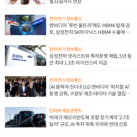
월31일까지 연장
전자·전기·정보통신
엔비디아 '루빈 울트라'에도 HBM4 탑재 검
토, 삼성전자·SK하이닉스 HBM4 수율에 주
도권 갈린다
전자·전기·정보통신
삼성전자 넷리스트와 특허분쟁 매듭, 5년 동
안 최대 1.3조 라이선스비 지급
전자·전기·정보통신
[AI 뭉쳐야 산다⑧] LG·엔비디아 '피지컬 AI'
동맹 강화, 구광모 제조·데이터·기술 결집
해 종합 로보틱스 기업으로
인터넷·게임·콘텐츠
빅테크 메모리반도체 포함 장기계약 '2.7조
달러' 규모, AI 투자 위축 우려와 반대 신호