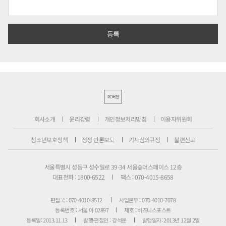
PC버전
회사소개
윤리강령
개인정보처리방침
이용자위원회
청소년보호정책
정정·반론보도
기사심의규정
불편신고
서울특별시 성동구 성수일로 39-34 서울숲더스페이스 12층
대표전화 : 1800-6522
팩스 : 070-4015-8658
편집국 : 070-4010-8512
사업본부 : 070-4010-7078
등록번호 : 서울 아 02897
제호 : 비즈니스포스트
등록일: 2013.11.13
발행·편집인 : 강석운
발행일자: 2013년 12월 2일