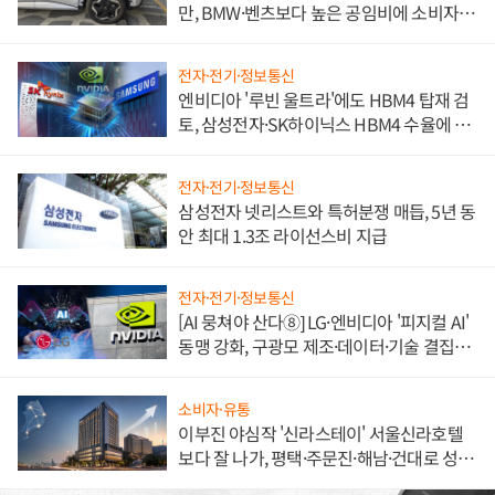
만, BMW·벤츠보다 높은 공임비에 소비자
불만 폭발
전자·전기·정보통신
엔비디아 '루빈 울트라'에도 HBM4 탑재 검
토, 삼성전자·SK하이닉스 HBM4 수율에 주
도권 갈린다
전자·전기·정보통신
삼성전자 넷리스트와 특허분쟁 매듭, 5년 동
안 최대 1.3조 라이선스비 지급
전자·전기·정보통신
[AI 뭉쳐야 산다⑧] LG·엔비디아 '피지컬 AI'
동맹 강화, 구광모 제조·데이터·기술 결집
해 종합 로보틱스 기업으로
소비자·유통
이부진 야심작 '신라스테이' 서울신라호텔
보다 잘 나가, 평택·주문진·해남·건대로 성
장판 더 넓힌다