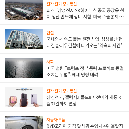
전자·전기·정보통신
외신 "삼성전자 SK하이닉스 중국 공장용 현
지 생산 반도체 장비 시험, 미국 수출통제 대
비"
건설
국내외서 속도 붙는 원전 사업, 삼성물산·현
대건설·대우건설에 다가오는 '약속의 시간'
사회
미국 법원 "트럼프 정부 풍력 프로젝트 동결
조치는 위법", 해제 명령 내려
전자·전기·정보통신
삼성전자, 갤럭시Z 폴드8 사전예약 개통 8
월31일까지 연장
자동차·부품
BYD코리아 가격 앞세워 수입차 4위 올랐지