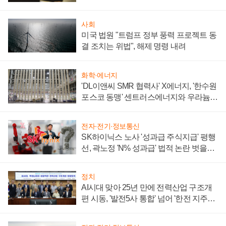
사회
미국 법원 "트럼프 정부 풍력 프로젝트 동
결 조치는 위법", 해제 명령 내려
화학·에너지
'DL이앤씨 SMR 협력사' X에너지, '한수원
포스코 동맹' 센트러스에너지와 우라늄
계약 체결
전자·전기·정보통신
SK하이닉스 노사 '성과급 주식지급' 평행
선, 곽노정 'N% 성과급' 법적 논란 벗을지
주목
정치
AI시대 맞아 25년 만에 전력산업 구조개
편 시동, '발전5사 통합' 넘어 '한전 지주사'
재편론도