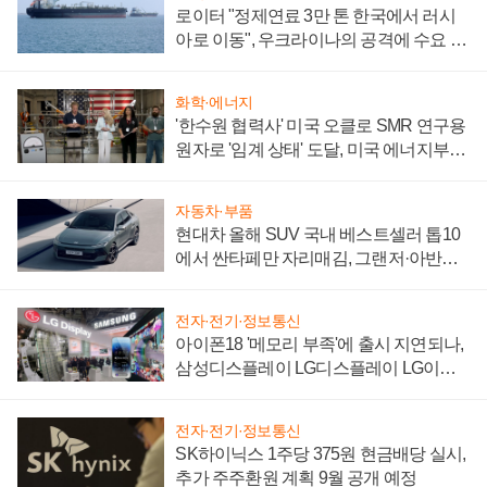
로이터 "정제연료 3만 톤 한국에서 러시
아로 이동", 우크라이나의 공격에 수요 늘
어
화학·에너지
'한수원 협력사' 미국 오클로 SMR 연구용
원자로 '임계 상태' 도달, 미국 에너지부
"중요한 이정표"
자동차·부품
현대차 올해 SUV 국내 베스트셀러 톱10
에서 싼타페만 자리매김, 그랜저·아반떼
'세단 쌍끌이'로 내수 방어
전자·전기·정보통신
아이폰18 '메모리 부족'에 출시 지연되나,
삼성디스플레이 LG디스플레이 LG이노
텍 '탈애플' 수익 다각화 속도
전자·전기·정보통신
SK하이닉스 1주당 375원 현금배당 실시,
추가 주주환원 계획 9월 공개 예정