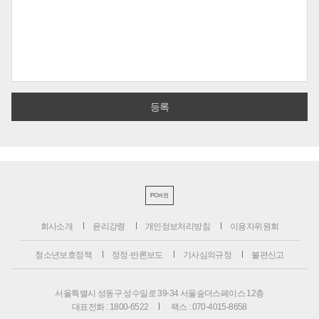
PC버전
회사소개
윤리강령
개인정보처리방침
이용자위원회
청소년보호정책
정정·반론보도
기사심의규정
불편신고
서울특별시 성동구 성수일로 39-34 서울숲더스페이스 12층
대표전화 : 1800-6522
팩스 : 070-4015-8658