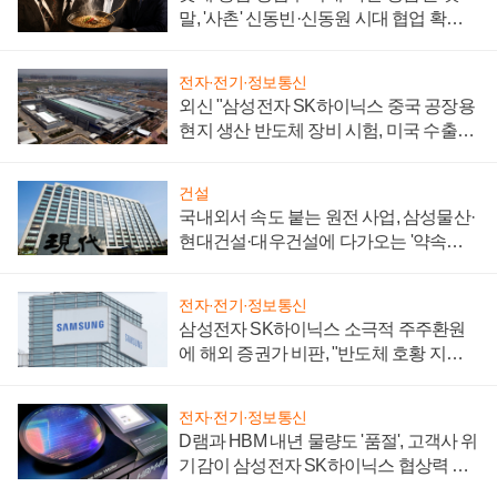
말, '사촌' 신동빈·신동원 시대 협업 확대
일로
전자·전기·정보통신
외신 "삼성전자 SK하이닉스 중국 공장용
현지 생산 반도체 장비 시험, 미국 수출통
제 대비"
건설
국내외서 속도 붙는 원전 사업, 삼성물산·
현대건설·대우건설에 다가오는 '약속의
시간'
전자·전기·정보통신
삼성전자 SK하이닉스 소극적 주주환원
에 해외 증권가 비판, "반도체 호황 지속
성 의문"
전자·전기·정보통신
D램과 HBM 내년 물량도 '품절', 고객사 위
기감이 삼성전자 SK하이닉스 협상력 더
키워