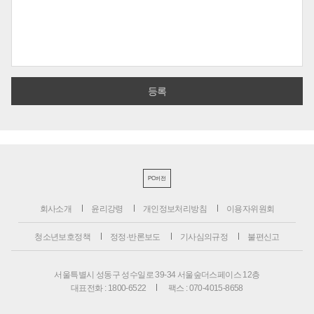
PC버전
회사소개
윤리강령
개인정보처리방침
이용자위원회
청소년보호정책
정정·반론보도
기사심의규정
불편신고
서울특별시 성동구 성수일로 39-34 서울숲더스페이스 12층
대표전화 : 1800-6522
팩스 : 070-4015-8658