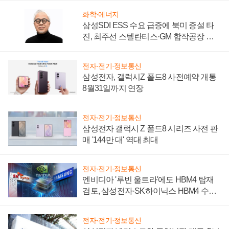
화학·에너지
삼성SDI ESS 수요 급증에 북미 증설 타
진, 최주선 스텔란티스·GM 합작공장 건
설 재추진하나
전자·전기·정보통신
삼성전자, 갤럭시Z 폴드8 사전예약 개통
8월31일까지 연장
전자·전기·정보통신
삼성전자 갤럭시 Z 폴드8 시리즈 사전 판
매 '144만 대' 역대 최대
전자·전기·정보통신
엔비디아 '루빈 울트라'에도 HBM4 탑재
검토, 삼성전자·SK하이닉스 HBM4 수율
에 주도권 갈린다
전자·전기·정보통신