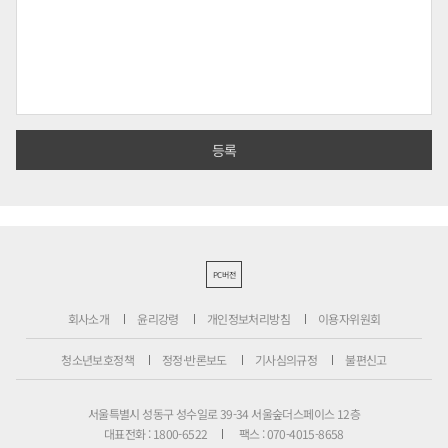
PC버전
회사소개
윤리강령
개인정보처리방침
이용자위원회
청소년보호정책
정정·반론보도
기사심의규정
불편신고
서울특별시 성동구 성수일로 39-34 서울숲더스페이스 12층
대표전화 : 1800-6522
팩스 : 070-4015-8658