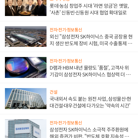
롯데·농심 창업주 시대 '라면 앙금'은 옛말,
'사촌' 신동빈·신동원 시대 협업 확대일로
전자·전기·정보통신
외신 "삼성전자 SK하이닉스 중국 공장용 현
지 생산 반도체 장비 시험, 미국 수출통제 대
비"
전자·전기·정보통신
D램과 HBM 내년 물량도 '품절', 고객사 위
기감이 삼성전자 SK하이닉스 협상력 더 키
워
건설
국내외서 속도 붙는 원전 사업, 삼성물산·현
대건설·대우건설에 다가오는 '약속의 시간'
전자·전기·정보통신
삼성전자 SK하이닉스 소극적 주주환원에
해외 증권가 비판, "반도체 호황 지속성 의