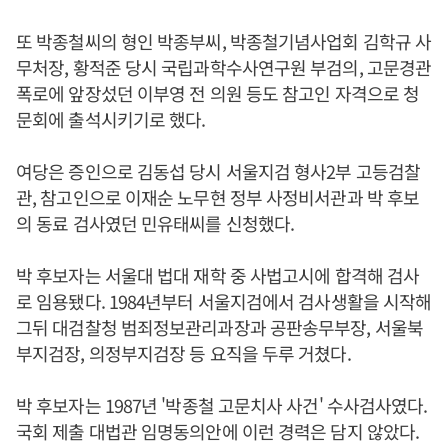
또 박종철씨의 형인 박종부씨, 박종철기념사업회 김학규 사
무처장, 황적준 당시 국립과학수사연구원 부검의, 고문경관
폭로에 앞장섰던 이부영 전 의원 등도 참고인 자격으로 청
문회에 출석시키기로 했다.
여당은 증인으로 김동섭 당시 서울지검 형사2부 고등검찰
관, 참고인으로 이재순 노무현 정부 사정비서관과 박 후보
의 동료 검사였던 민유태씨를 신청했다.
박 후보자는 서울대 법대 재학 중 사법고시에 합격해 검사
로 임용됐다. 1984년부터 서울지검에서 검사생활을 시작해
그뒤 대검찰청 범죄정보관리과장과 공판송무부장, 서울북
부지검장, 의정부지검장 등 요직을 두루 거쳤다.
박 후보자는 1987년 '박종철 고문치사 사건' 수사검사였다.
국회 제출 대법관 임명동의안에 이런 경력은 담지 않았다.