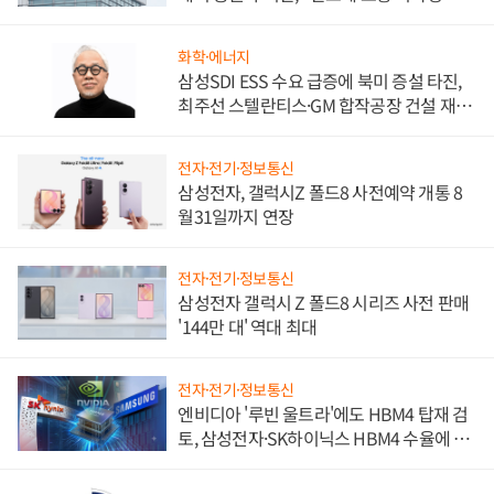
문"
화학·에너지
삼성SDI ESS 수요 급증에 북미 증설 타진,
최주선 스텔란티스·GM 합작공장 건설 재추
진하나
전자·전기·정보통신
삼성전자, 갤럭시Z 폴드8 사전예약 개통 8
월31일까지 연장
전자·전기·정보통신
삼성전자 갤럭시 Z 폴드8 시리즈 사전 판매
'144만 대' 역대 최대
전자·전기·정보통신
엔비디아 '루빈 울트라'에도 HBM4 탑재 검
토, 삼성전자·SK하이닉스 HBM4 수율에 주
도권 갈린다