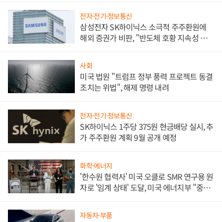
전자·전기·정보통신
삼성전자 SK하이닉스 소극적 주주환원에
해외 증권가 비판, "반도체 호황 지속성 의
문"
사회
미국 법원 "트럼프 정부 풍력 프로젝트 동결
조치는 위법", 해제 명령 내려
전자·전기·정보통신
SK하이닉스 1주당 375원 현금배당 실시, 추
가 주주환원 계획 9월 공개 예정
화학·에너지
'한수원 협력사' 미국 오클로 SMR 연구용 원
자로 '임계 상태' 도달, 미국 에너지부 "중요
한 이정표"
자동차·부품