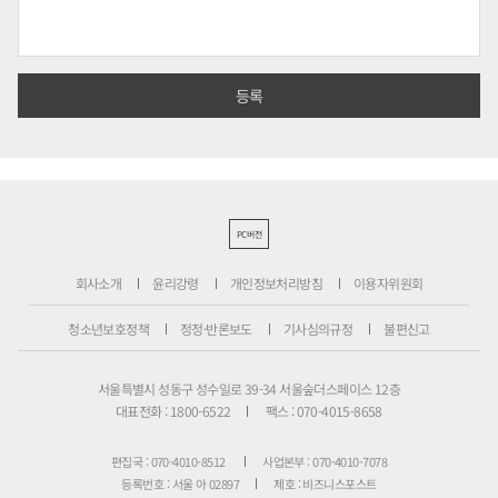
PC버전
회사소개
윤리강령
개인정보처리방침
이용자위원회
청소년보호정책
정정·반론보도
기사심의규정
불편신고
서울특별시 성동구 성수일로 39-34 서울숲더스페이스 12층
대표전화 : 1800-6522
팩스 : 070-4015-8658
편집국 : 070-4010-8512
사업본부 : 070-4010-7078
등록번호 : 서울 아 02897
제호 : 비즈니스포스트