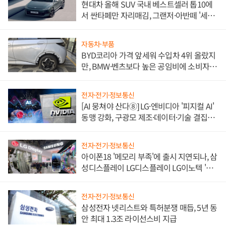
현대차 올해 SUV 국내 베스트셀러 톱10에
서 싼타페만 자리매김, 그랜저·아반떼 '세단
쌍끌이'로 내수 방어
자동차·부품
BYD코리아 가격 앞세워 수입차 4위 올랐지
만, BMW·벤츠보다 높은 공임비에 소비자
불만 폭발
전자·전기·정보통신
[AI 뭉쳐야 산다⑧] LG·엔비디아 '피지컬 AI'
동맹 강화, 구광모 제조·데이터·기술 결집
해 종합 로보틱스 기업으로
전자·전기·정보통신
아이폰18 '메모리 부족'에 출시 지연되나, 삼
성디스플레이 LG디스플레이 LG이노텍 '탈
애플' 수익 다각화 속도
전자·전기·정보통신
삼성전자 넷리스트와 특허분쟁 매듭, 5년 동
안 최대 1.3조 라이선스비 지급