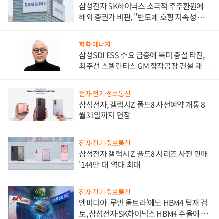
삼성전자 SK하이닉스 소극적 주주환원에
해외 증권가 비판, "반도체 호황 지속성 의
문"
화학·에너지
삼성SDI ESS 수요 급증에 북미 증설 타진,
최주선 스텔란티스·GM 합작공장 건설 재추
진하나
전자·전기·정보통신
삼성전자, 갤럭시Z 폴드8 사전예약 개통 8
월31일까지 연장
전자·전기·정보통신
삼성전자 갤럭시 Z 폴드8 시리즈 사전 판매
'144만 대' 역대 최대
전자·전기·정보통신
엔비디아 '루빈 울트라'에도 HBM4 탑재 검
토, 삼성전자·SK하이닉스 HBM4 수율에 주