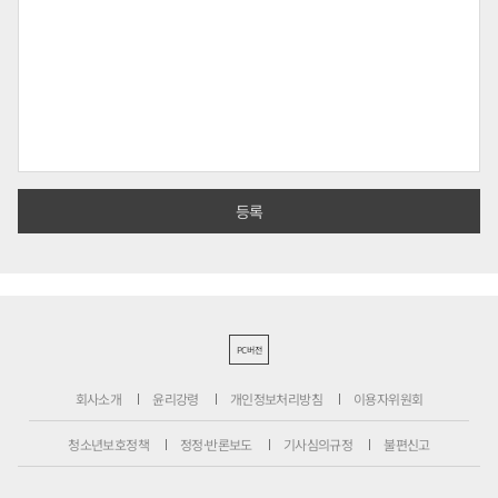
PC버전
회사소개
윤리강령
개인정보처리방침
이용자위원회
청소년보호정책
정정·반론보도
기사심의규정
불편신고