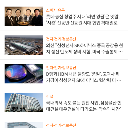
소비자·유통
롯데·농심 창업주 시대 '라면 앙금'은 옛말,
'사촌' 신동빈·신동원 시대 협업 확대일로
전자·전기·정보통신
외신 "삼성전자 SK하이닉스 중국 공장용 현
지 생산 반도체 장비 시험, 미국 수출통제 대
비"
전자·전기·정보통신
D램과 HBM 내년 물량도 '품절', 고객사 위
기감이 삼성전자 SK하이닉스 협상력 더 키
워
건설
국내외서 속도 붙는 원전 사업, 삼성물산·현
대건설·대우건설에 다가오는 '약속의 시간'
전자·전기·정보통신