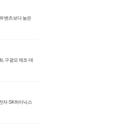
MW·벤츠보다 높은
강화, 구광모 제조·데
성전자·SK하이닉스