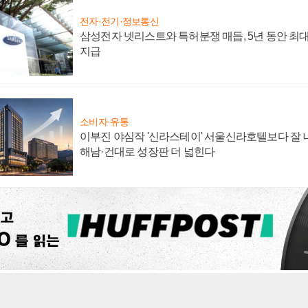
전자·전기·정보통신
삼성전자 넷리스트와 특허분쟁 매듭, 5년 동안 최대
지급
소비자·유통
이부진 야심작 '신라스테이' 서울신라호텔보다 잘 나
해남·건대로 성장판 더 넓힌다