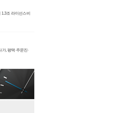
 1.3조 라이선스비
가, 평택·주문진·