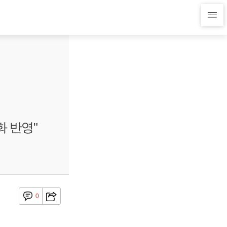
 반영"
0