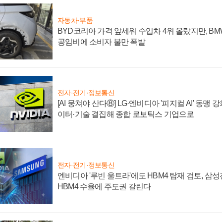
자동차·부품
BYD코리아 가격 앞세워 수입차 4위 올랐지만, B
공임비에 소비자 불만 폭발
전자·전기·정보통신
[AI 뭉쳐야 산다⑧] LG·엔비디아 '피지컬 AI' 동맹 
이터·기술 결집해 종합 로보틱스 기업으로
전자·전기·정보통신
엔비디아 '루빈 울트라'에도 HBM4 탑재 검토, 삼
HBM4 수율에 주도권 갈린다