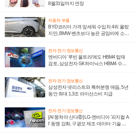
8월31일까지 연장
자동차·부품
BYD코리아 가격 앞세워 수입차 4위 올랐
지만, BMW·벤츠보다 높은 공임비에 소비
자 불만 폭발
전자·전기·정보통신
엔비디아 '루빈 울트라'에도 HBM4 탑재
검토, 삼성전자·SK하이닉스 HBM4 수율
에 주도권 갈린다
전자·전기·정보통신
삼성전자 넷리스트와 특허분쟁 매듭, 5년
동안 최대 1.3조 라이선스비 지급
전자·전기·정보통신
[AI 뭉쳐야 산다⑧] LG·엔비디아 '피지컬 A
I' 동맹 강화, 구광모 제조·데이터·기술 결
집해 종합 로보틱스 기업으로