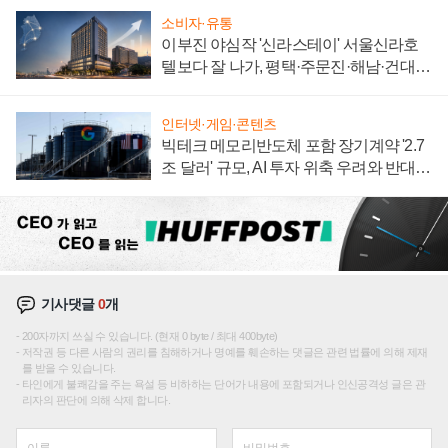
소비자·유통
이부진 야심작 '신라스테이' 서울신라호
텔보다 잘 나가, 평택·주문진·해남·건대로
성장판 더 넓힌다
인터넷·게임·콘텐츠
빅테크 메모리반도체 포함 장기계약 '2.7
조 달러' 규모, AI 투자 위축 우려와 반대
신호
기사댓글
0
개
200자까지 쓰실 수 있습니다. (현재 0 byte / 최대 400byte)
저작권 등 다른 사람의 권리를 침해하거나 명예를 훼손하는 댓글은 관련 법률에 의해 제재
를 받을 수 있습니다.
타인에게 불쾌감을 주는 욕설 등 비하하는 단어가 내용에 포함되거나 인신공격성 글은 관
리자의 판단에 의해 삭제 합니다.