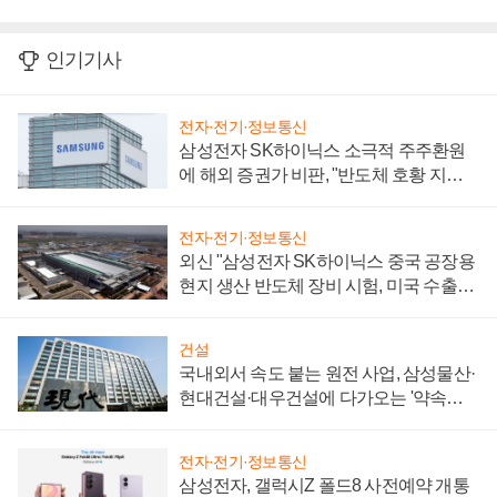
인기기사
전자·전기·정보통신
삼성전자 SK하이닉스 소극적 주주환원
에 해외 증권가 비판, "반도체 호황 지속
성 의문"
전자·전기·정보통신
외신 "삼성전자 SK하이닉스 중국 공장용
현지 생산 반도체 장비 시험, 미국 수출통
제 대비"
건설
국내외서 속도 붙는 원전 사업, 삼성물산·
현대건설·대우건설에 다가오는 '약속의
시간'
전자·전기·정보통신
삼성전자, 갤럭시Z 폴드8 사전예약 개통