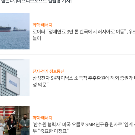
 힘쓴다. [비즈니스포스트 김남형 기자]
화학·에너지
로이터 "정제연료 3만 톤 한국에서 러시아로 이동", 
늘어
전자·전기·정보통신
삼성전자 SK하이닉스 소극적 주주환원에 해외 증권가 비
성 의문"
화학·에너지
'한수원 협력사' 미국 오클로 SMR 연구용 원자로 '임계 
부 "중요한 이정표"