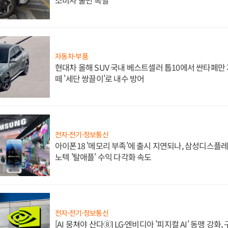
자동차·부품
현대차 올해 SUV 국내 베스트셀러 톱10에서 싼타페만
떼 '세단 쌍끌이'로 내수 방어
전자·전기·정보통신
아이폰18 '메모리 부족'에 출시 지연되나, 삼성디스플레
노텍 '탈애플' 수익 다각화 속도
전자·전기·정보통신
[AI 뭉쳐야 산다⑧] LG·엔비디아 '피지컬 AI' 동맹 강화