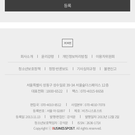
PC버전
회사소개
윤리강령
개인정보처리방침
이용자위원회
청소년보호정책
정정·반론보도
기사심의규정
불편신고
서울특별시 성동구 성수일로 39-34 서울숲더스페이스 12층
대표전화 : 1800-6522
팩스 : 070-4015-8658
편집국 : 070-4010-8512
사업본부 : 070-4010-7078
등록번호 : 서울 아 02897
제호 : 비즈니스포스트
등록일: 2013.11.13
발행·편집인 : 강석운
발행일자: 2013년 12월 2일
청소년보호책임자 : 강석운
ISSN : 2636-171X
Copyright ⓒ
B
USINESSPOST
. All rights reserved.