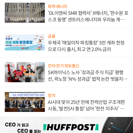
화학·에너지
'DL이앤씨 SMR 협력사' X에너지, '한수원 포
스코 동맹' 센트러스에너지와 우라늄 계약
체결
금융
우체국 '매일이자 파킹통장' 5만 계좌 한정
으로 다시 출시, 최고 연 2.0% 금리
전자·전기·정보통신
SK하이닉스 노사 '성과급 주식 지급' 평행
선, 곽노정 'N% 성과급' 법적 논란 벗을지 주
목
정치
AI시대 맞아 25년 만에 전력산업 구조개편
시동, '발전5사 통합' 넘어 '한전 지주사' 재편
론도