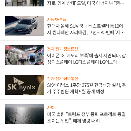
자로 '임계 상태' 도달, 미국 에너지부 "중요
한 이정표"
자동차·부품
현대차 올해 SUV 국내 베스트셀러 톱10에
서 싼타페만 자리매김, 그랜저·아반떼 '세단
쌍끌이'로 내수 방어
전자·전기·정보통신
아이폰18 '메모리 부족'에 출시 지연되나, 삼
성디스플레이 LG디스플레이 LG이노텍 '탈
애플' 수익 다각화 속도
전자·전기·정보통신
SK하이닉스 1주당 375원 현금배당 실시, 추
가 주주환원 계획 9월 공개 예정
사회
미국 법원 "트럼프 정부 풍력 프로젝트 동결
조치는 위법", 해제 명령 내려