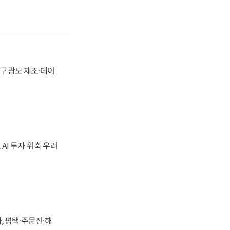
화, 구광모 제조·데이
 AI 투자 위축 우려
, 평택·주문진·해