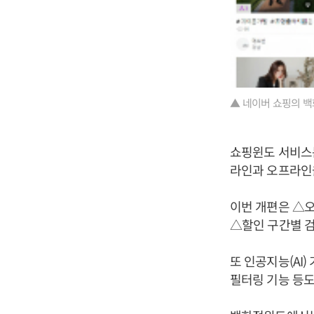
▲ 네이버 쇼핑의 백
쇼핑윈도 서비스는
라인과 오프라인을
이번 개편은 △오
△할인 구간별 검
또 인공지능(AI
필터링 기능 등도