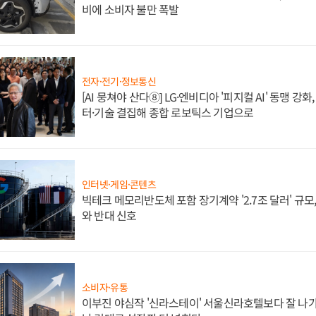
비에 소비자 불만 폭발
전자·전기·정보통신
[AI 뭉쳐야 산다⑧] LG·엔비디아 '피지컬 AI' 동맹 강
터·기술 결집해 종합 로보틱스 기업으로
인터넷·게임·콘텐츠
빅테크 메모리반도체 포함 장기계약 '2.7조 달러' 규모,
와 반대 신호
소비자·유통
이부진 야심작 '신라스테이' 서울신라호텔보다 잘 나가