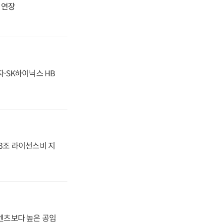
지 연장
자·SK하이닉스 HB
.3조 라이선스비 지
·벤츠보다 높은 공임