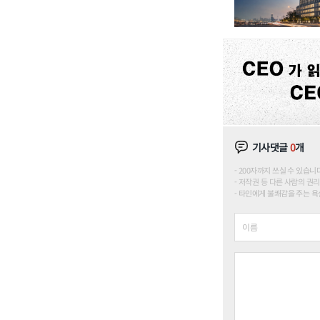
기사댓글
0
개
200자까지 쓰실 수 있습니다. (
저작권 등 다른 사람의 권리
타인에게 불쾌감을 주는 욕설