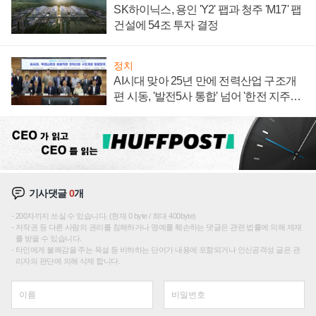
SK하이닉스, 용인 'Y2' 팹과 청주 'M17' 팹
건설에 54조 투자 결정
정치
AI시대 맞아 25년 만에 전력산업 구조개
편 시동, '발전5사 통합' 넘어 '한전 지주사'
재편론도
기사댓글
0
개
200자까지 쓰실 수 있습니다. (현재 0 byte / 최대 400byte)
저작권 등 다른 사람의 권리를 침해하거나 명예를 훼손하는 댓글은 관련 법률에 의해 제재
를 받을 수 있습니다.
타인에게 불쾌감을 주는 욕설 등 비하하는 단어가 내용에 포함되거나 인신공격성 글은 관
리자의 판단에 의해 삭제 합니다.