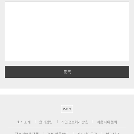
PC버전
회사소개
윤리강령
개인정보처리방침
이용자위원회
청소년보호정책
정정·반론보도
기사심의규정
불편신고