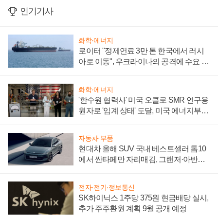
인기기사
화학·에너지
로이터 "정제연료 3만 톤 한국에서 러시
아로 이동", 우크라이나의 공격에 수요 늘
어
화학·에너지
'한수원 협력사' 미국 오클로 SMR 연구용
원자로 '임계 상태' 도달, 미국 에너지부
"중요한 이정표"
자동차·부품
현대차 올해 SUV 국내 베스트셀러 톱10
에서 싼타페만 자리매김, 그랜저·아반떼
'세단 쌍끌이'로 내수 방어
전자·전기·정보통신
SK하이닉스 1주당 375원 현금배당 실시,
추가 주주환원 계획 9월 공개 예정