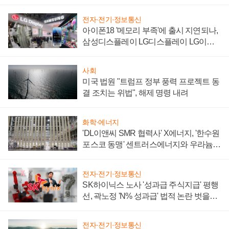
전자·전기·정보통신
아이폰18 '메모리 부족'에 출시 지연되나,
삼성디스플레이 LG디스플레이 LG이노
텍 '탈애플' 수익 다각화 속도
사회
미국 법원 "트럼프 정부 풍력 프로젝트 동
결 조치는 위법", 해제 명령 내려
화학·에너지
'DL이앤씨 SMR 협력사' X에너지, '한수원
포스코 동맹' 센트러스에너지와 우라늄
계약 체결
전자·전기·정보통신
SK하이닉스 노사 '성과급 주식지급' 평행
선, 곽노정 'N% 성과급' 법적 논란 벗을지
주목
전자·전기·정보통신