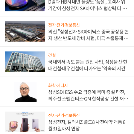
D램과 HBM 내년 물량도 '품절', 고객사 위
기감이 삼성전자 SK하이닉스 협상력 더 키
워
전자·전기·정보통신
외신 "삼성전자 SK하이닉스 중국 공장용 현
지 생산 반도체 장비 시험, 미국 수출통제 대
비"
건설
국내외서 속도 붙는 원전 사업, 삼성물산·현
대건설·대우건설에 다가오는 '약속의 시간'
화학·에너지
삼성SDI ESS 수요 급증에 북미 증설 타진,
최주선 스텔란티스·GM 합작공장 건설 재추
진하나
전자·전기·정보통신
삼성전자, 갤럭시Z 폴드8 사전예약 개통 8
월31일까지 연장