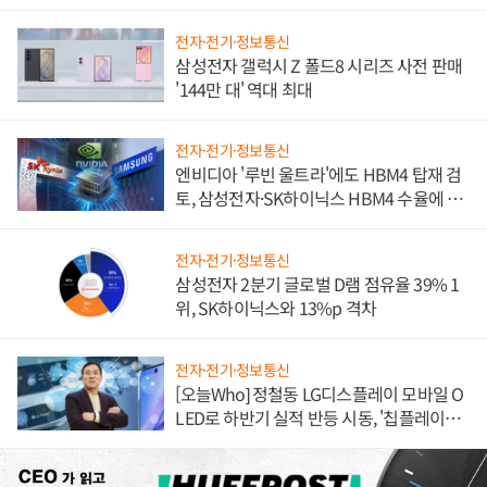
전자·전기·정보통신
삼성전자 갤럭시 Z 폴드8 시리즈 사전 판매
'144만 대' 역대 최대
전자·전기·정보통신
엔비디아 '루빈 울트라'에도 HBM4 탑재 검
토, 삼성전자·SK하이닉스 HBM4 수율에 주
도권 갈린다
전자·전기·정보통신
삼성전자 2분기 글로벌 D램 점유율 39% 1
위, SK하이닉스와 13%p 격차
전자·전기·정보통신
[오늘Who] 정철동 LG디스플레이 모바일 O
LED로 하반기 실적 반등 시동, '칩플레이
션'에 가격 인하 압박은 부담