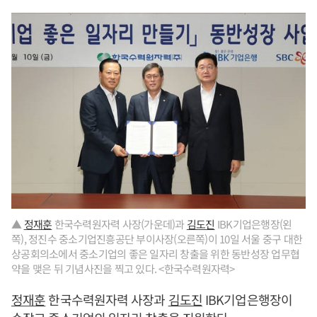
▲
정재훈
한국수력원자력 사장(가운데)과
김도진
IBK기업은행장(왼
쪽), 정진수 중소기업진흥공단 부이사장(오른쪽)이 10일 서울 중구 대한
상공회의소에서 중소기업의 좋은 일자리 창출을 위한 동반성장 업무협
약을 맺은 뒤 기념사진을 찍고 있다. <한국수력원자력>
정재훈
한국수력원자력 사장과
김도진
IBK기업은행장이