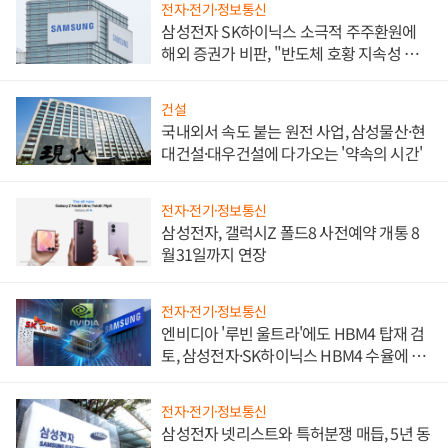
전자·전기·정보통신
삼성전자 SK하이닉스 소극적 주주환원에
해외 증권가 비판, "반도체 호황 지속성 의
문"
건설
국내외서 속도 붙는 원전 사업, 삼성물산·현
대건설·대우건설에 다가오는 '약속의 시간'
전자·전기·정보통신
삼성전자, 갤럭시Z 폴드8 사전예약 개통 8
월31일까지 연장
전자·전기·정보통신
엔비디아 '루빈 울트라'에도 HBM4 탑재 검
토, 삼성전자·SK하이닉스 HBM4 수율에 주
도권 갈린다
전자·전기·정보통신
삼성전자 넷리스트와 특허분쟁 매듭, 5년 동