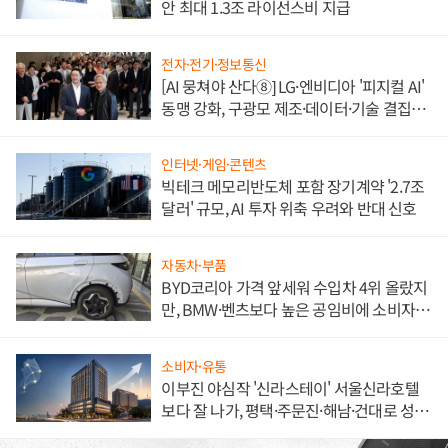
안 최대 1.3조 라이선스비 지급
전자·전기·정보통신
[AI 뭉쳐야 산다⑧] LG·엔비디아 '피지컬 AI'
동맹 강화, 구광모 제조·데이터·기술 결집
해 종합 로보틱스 기업으로
인터넷·게임·콘텐츠
빅테크 메모리반도체 포함 장기계약 '2.7조
달러' 규모, AI 투자 위축 우려와 반대 신호
자동차·부품
BYD코리아 가격 앞세워 수입차 4위 올랐지
만, BMW·벤츠보다 높은 공임비에 소비자
불만 폭발
소비자·유통
이부진 야심작 '신라스테이' 서울신라호텔
보다 잘 나가, 평택·주문진·해남·건대로 성
장판 더 넓힌다