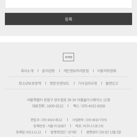
PC버전
회사소개
윤리강령
개인정보처리방침
이용자위원회
청소년보호정책
정정·반론보도
기사심의규정
불편신고
서울특별시 성동구 성수일로 39-34 서울숲더스페이스 12층
대표전화 : 1800-6522
팩스 : 070-4015-8658
편집국 : 070-4010-8512
사업본부 : 070-4010-7078
등록번호 : 서울 아 02897
제호 : 비즈니스포스트
등록일: 2013.11.13
발행·편집인 : 강석운
발행일자: 2013년 12월 2일